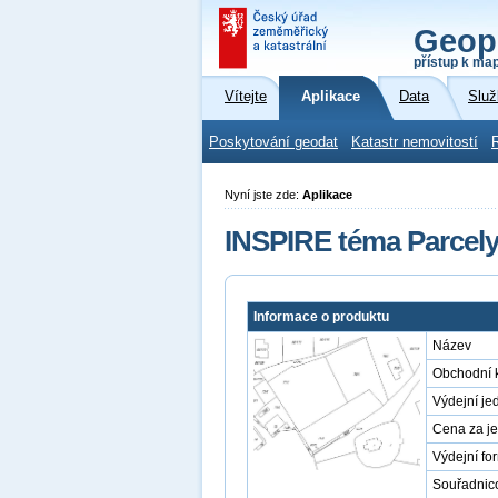
Geop
přístup k ma
Vítejte
Aplikace
Data
Služ
Poskytování geodat
Katastr nemovitostí
Nyní jste zde:
Aplikace
INSPIRE téma Parcely
Informace o produktu
Název
Obchodní 
Výdejní je
Cena za j
Výdejní fo
Souřadnic