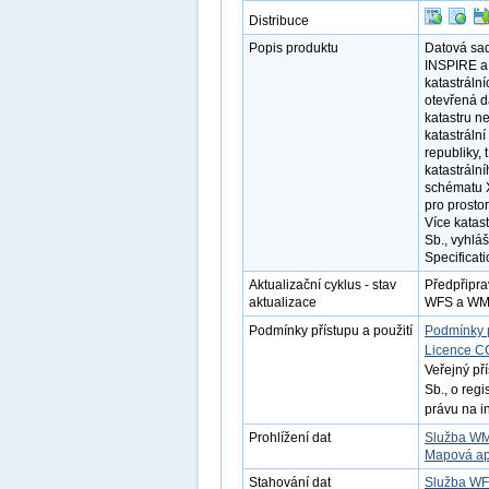
Distribuce
Popis produktu
Datová sad
INSPIRE a 
katastráln
otevřená d
katastru n
katastráln
republiky,
katastráln
schématu X
pro prosto
Více katas
Sb., vyhlá
Specificati
Aktualizační cyklus - stav
Předpřipra
aktualizace
WFS a WMS 
Podmínky přístupu a použití
Podmínky 
Licence C
Veřejný př
Sb., o reg
právu na i
Prohlížení dat
Služba W
Mapová ap
Stahování dat
Služba W