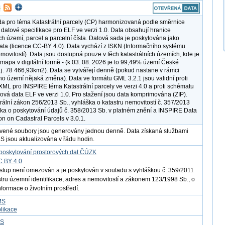
a pro téma Katastrální parcely (CP) harmonizovaná podle směrnice
datové specifikace pro ELF ve verzi 1.0. Data obsahují hranice
ích území, parcel a parcelní čísla. Datová sada je poskytována jako
ata (licence CC-BY 4.0). Data vychází z ISKN (Informačního systému
emovitostí). Data jsou dostupná pouze v těch katastrálních územích, kde je
í mapa v digitální formě - (k 03. 08. 2026 je to 99,49% území České
 t.j. 78 466,93km2). Data se vytvářejí denně (pokud nastane v rámci
ího území nějaká změna). Data ve formátu GML 3.2.1 jsou validní proti
ML pro INSPIRE téma Katastrální parcely ve verzi 4.0 a proti schématu
rová data ELF ve verzi 1.0. Pro stažení jsou data komprimována (ZIP).
trální zákon 256/2013 Sb., vyhláška o katastru nemovitostí č. 357/2013
ška o poskytování údajů č. 358/2013 Sb. v platném znění a INSPIRE Data
on on Cadastral Parcels v 3.0.1.
vené soubory jsou generovány jednou denně. Data získaná službami
jsou aktualizována v řádu hodin.
poskytování prostorových dat ČÚZK
C BY 4.0
ístup není omezován a je poskytován v souladu s vyhláškou č. 359/2011
istru územní identifikace, adres a nemovitostí a zákonem 123/1998 Sb., o
nformace o životním prostředí.
MS
likace
FS