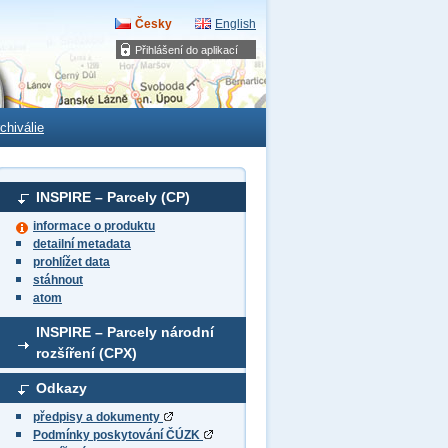
Česky
English
Přihlášení do aplikací
chiválie
INSPIRE – Parcely (CP)
informace o produktu
detailní metadata
prohlížet data
stáhnout
atom
INSPIRE – Parcely národní
rozšíření (CPX)
Odkazy
předpisy a dokumenty
Podmínky poskytování ČÚZK