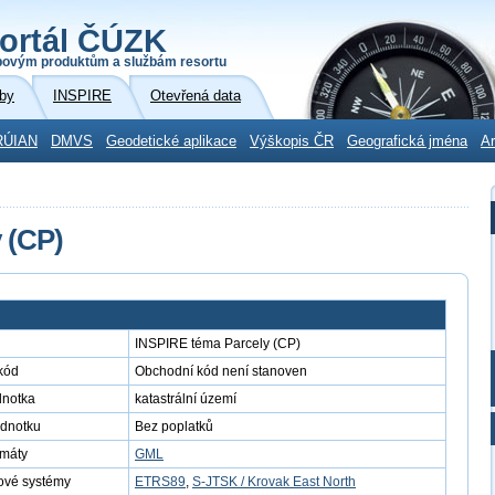
ortál ČÚZK
povým produktům a službám resortu
by
INSPIRE
Otevřená data
RÚIAN
DMVS
Geodetické aplikace
Výškopis ČR
Geografická jména
Ar
 (CP)
INSPIRE téma Parcely (CP)
kód
Obchodní kód není stanoven
dnotka
katastrální území
ednotku
Bez poplatků
rmáty
GML
ové systémy
ETRS89
,
S-JTSK / Krovak East North