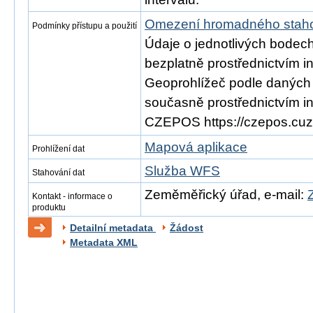
Omezení hromadného staho
Podmínky přístupu a použití
Údaje o jednotlivých bodec
bezplatně prostřednictvím i
Geoprohlížeč podle daných v
současně prostřednictvím i
CZEPOS https://czepos.cuz
Mapová aplikace
Prohlížení dat
Služba WFS
Stahování dat
Zeměměřický úřad, e-mail:
Kontakt - informace o
produktu
Detailní metadata
Žádost
Metadata XML