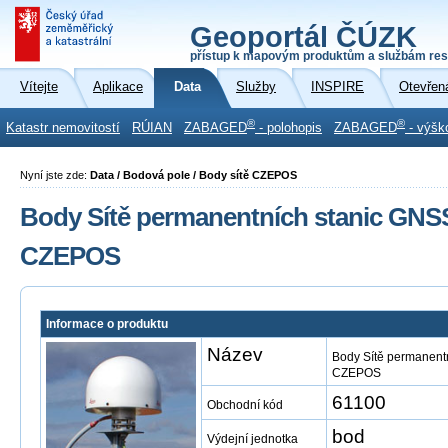
Geoportál ČÚZK
přístup k mapovým produktům a službám res
Vítejte
Aplikace
Data
Služby
INSPIRE
Otevřen
®
®
Katastr nemovitostí
RÚIAN
ZABAGED
- polohopis
ZABAGED
- výšk
Nyní jste zde:
Data / Bodová pole / Body sítě CZEPOS
Body Sítě permanentních stanic GNS
CZEPOS
Informace o produktu
Název
Body Sítě permanent
CZEPOS
61100
Obchodní kód
bod
Výdejní jednotka