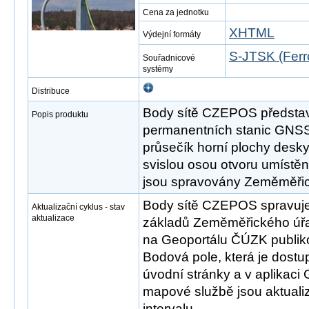
Cena za jednotku
XHTML
Výdejní formáty
S-JTSK (Ferr
Souřadnicové
systémy
Distribuce
Body sítě CZEPOS představu
Popis produktu
permanentních stanic GNSS
průsečík horní plochy desk
svislou osou otvoru umístě
jsou spravovány Zeměměři
Body sítě CZEPOS spravuje
Aktualizační cyklus - stav
aktualizace
základů Zeměměřického úřa
na Geoportálu ČÚZK publi
Bodová pole, která je dos
úvodní stránky a v aplikaci
mapové službě jsou aktuali
intervalu.