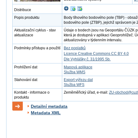
Distribuce
Popis produktu
Body tíhového bodového pole (TBP) - obsaž
bodového pole (ZTBP), jejichž správcem je
Aktualizační cyklus - stav
Údaje o bodech jsou na Geoportálu ČÚZK 
aktualizace
která je dostupná v aplikaci Geoprohlížeč. 
aktualizovány v týdenním intervalu.
Podmínky přístupu a použití
Bez poplatků
Licence Creative Commons CC BY 4.0
Dle Vyhlášky č. 31/1995 Sb.
Prohlížení dat
Mapová aplikace
Služba WMS
Stahování dat
Export výřezu dat
Služba WFS
Kontakt - informace o
Zeměměřický úřad, e-mail:
ZU-obchod@cuzk
produktu
Detailní metadata
Metadata XML