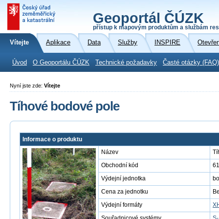
Geoportál ČÚZK
přístup k mapovým produktům a službám res
Vítejte
Aplikace
Data
Služby
INSPIRE
Otevře
Úvod
O Geoportálu ČÚZK
Technické požadavky
Časté otázky (FAQ)
Nyní jste zde:
Vítejte
Tíhové bodové pole
Informace o produktu
Název
Tí
Obchodní kód
6
Výdejní jednotka
b
Cena za jednotku
Be
Výdejní formáty
X
Souřadnicové systémy
S-