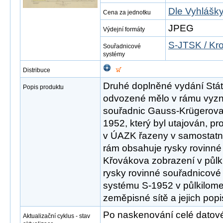
Dle Vyhlášky
Cena za jednotku
JPEG
Výdejní formáty
S-JTSK / Kr
Souřadnicové
systémy
Distribuce
Druhé doplněné vydání Státn
Popis produktu
odvozené mělo v rámu vyzn
souřadnic Gauss-Krügerova
1952, který byl utajován, pr
v ÚAZK řazeny v samostat
rám obsahuje rysky rovinné
Křovákova zobrazení v půlki
rysky rovinné souřadnicové 
systému S-1952 v půlkilomet
zeměpisné sítě a jejich popi
Po naskenování celé datové s
Aktualizační cyklus - stav