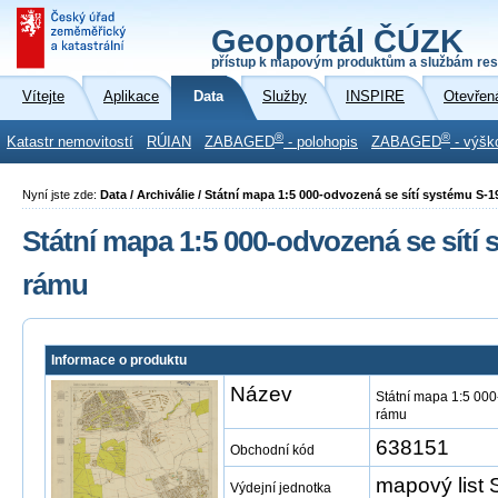
Geoportál ČÚZK
přístup k mapovým produktům a službám res
Vítejte
Aplikace
Data
Služby
INSPIRE
Otevřen
®
®
Katastr nemovitostí
RÚIAN
ZABAGED
- polohopis
ZABAGED
- výšk
Nyní jste zde:
Data / Archiválie / Státní mapa 1:5 000-odvozená se sítí systému S-
Státní mapa 1:5 000-odvozená se sítí
rámu
Informace o produktu
Název
Státní mapa 1:5 000
rámu
638151
Obchodní kód
mapový list 
Výdejní jednotka