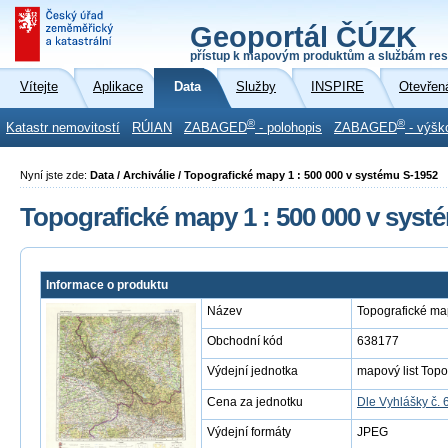
Geoportál ČÚZK
přístup k mapovým produktům a službám res
Vítejte
Aplikace
Data
Služby
INSPIRE
Otevřen
®
®
Katastr nemovitostí
RÚIAN
ZABAGED
- polohopis
ZABAGED
- výšk
Nyní jste zde:
Data / Archiválie / Topografické mapy 1 : 500 000 v systému S-1952
Topografické mapy 1 : 500 000 v syst
Informace o produktu
Název
Topografické ma
Obchodní kód
638177
Výdejní jednotka
mapový list Topo
Cena za jednotku
Dle Vyhlášky č. 
Výdejní formáty
JPEG