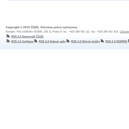
Copyright © 2010 ČÚZK, Všechna práva vyhrazena
Kontakt: Pod sídlištěm 9/1800, 182 11 Praha 8, tel.: +420 284 041 111, fax: +420 284 041 416,
Uživate
RSS 2.0 Geoportál ČÚZK
RSS 2.0 Aplikace
RSS 2.0 Datové sady
RSS 2.0 Síťové služby
RSS 2.0 INSPIRE