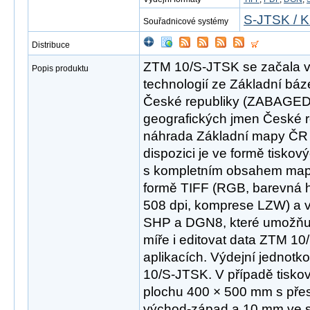
S-JTSK / K
Souřadnicové systémy
Distribuce
ZTM 10/S-JTSK se začala v r
Popis produktu
technologií ze Základní báz
České republiky (ZABAGED
geografických jmen České 
náhrada Základní mapy ČR 
dispozici je ve formě tisk
s kompletním obsahem mapov
formě TIFF (RGB, barevná hl
508 dpi, komprese LZW) a 
SHP a DGN8, které umožňují 
míře i editovat data ZTM 1
aplikacích. Výdejní jednotk
10/S-JTSK. V případě tisko
plochu 400 × 500 mm s př
východ-západ a 10 mm ve sm