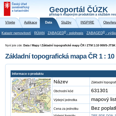
Geoportál ČÚZK
přístup k mapovým produktům a službám res
Vítejte
Aplikace
Data
Služby
INSPIRE
Otevřen
®
®
Katastr nemovitostí
RÚIAN
ZABAGED
- polohopis
ZABAGED
- výšk
Nyní jste zde:
Data / Mapy / Základní topografické mapy ČR / ZTM 1:10 000/S-JTSK
Základní topografická mapa ČR 1 : 10
Informace o produktu
Název
Základní topogra
631301
Obchodní kód
mapový li
Výdejní jednotka
Bez poplat
Cena za jednotku
Výdejní formáty
TIFF
,
PDF
,
DGN
,