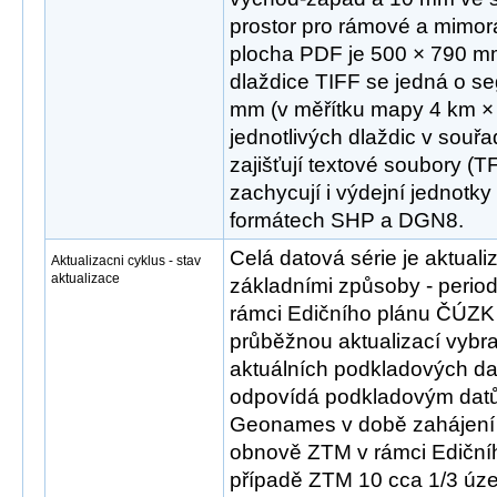
prostor pro rámové a mimo
plocha PDF je 500 × 790 mm
dlaždice TIFF se jedná o 
mm (v měřítku mapy 4 km × 
jednotlivých dlaždic v sou
zajišťují textové soubory (T
zachycují i výdejní jednotky
formátech SHP a DGN8.
Celá datová série je aktua
Aktualizacni cyklus - stav
aktualizace
základními způsoby - peri
rámci Edičního plánu ČÚZK 
průběžnou aktualizací vybr
aktuálních podkladových dat
odpovídá podkladovým d
Geonames v době zahájení 
obnově ZTM v rámci Ediční
případě ZTM 10 cca 1/3 úz