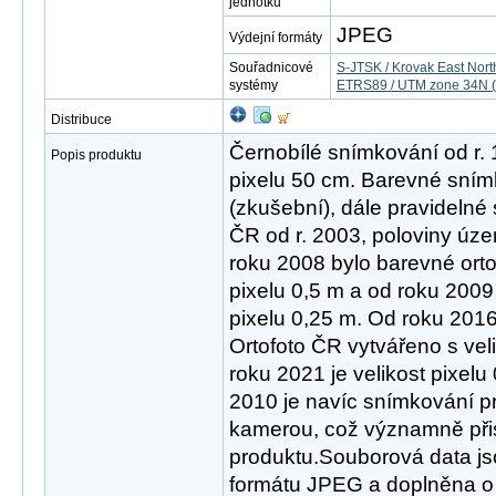
jednotku
JPEG
Výdejní formáty
Souřadnicové
S-JTSK / Krovak East Nort
systémy
ETRS89 / UTM zone 34N (
Distribuce
Černobílé snímkování od r. 
Popis produktu
pixelu 50 cm. Barevné sním
(zkušební), dále pravidelné
ČR od r. 2003, poloviny úze
roku 2008 bylo barevné ortof
pixelu 0,5 m a od roku 2009
pixelu 0,25 m. Od roku 201
Ortofoto ČR vytvářeno s veli
roku 2021 je velikost pixel
2010 je navíc snímkování pr
kamerou, což významně přis
produktu.Souborová data j
formátu JPEG a doplněna o