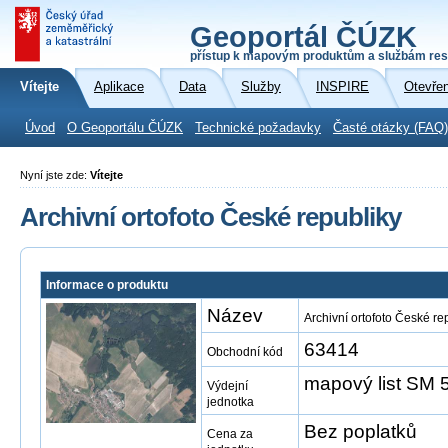
Geoportál ČÚZK
přístup k mapovým produktům a službám res
Vítejte
Aplikace
Data
Služby
INSPIRE
Otevře
Úvod
O Geoportálu ČÚZK
Technické požadavky
Časté otázky (FAQ)
Nyní jste zde:
Vítejte
Archivní ortofoto České republiky
Informace o produktu
Název
Archivní ortofoto České re
63414
Obchodní kód
mapový list SM 5
Výdejní
jednotka
Bez poplatků
Cena za