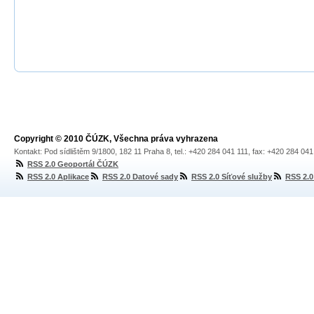
Copyright © 2010 ČÚZK, Všechna práva vyhrazena
Kontakt: Pod sídlištěm 9/1800, 182 11 Praha 8, tel.: +420 284 041 111, fax: +420 284 04
RSS 2.0 Geoportál ČÚZK
RSS 2.0 Aplikace
RSS 2.0 Datové sady
RSS 2.0 Síťové služby
RSS 2.0