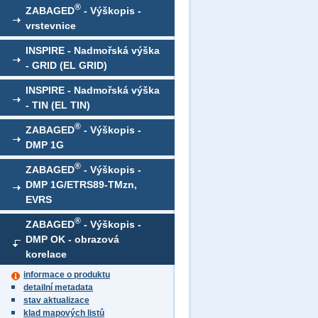
®
ZABAGED
- Výškopis -
vrstevnice
INSPIRE - Nadmořská výška
- GRID (EL GRID)
INSPIRE - Nadmořská výška
- TIN (EL TIN)
®
ZABAGED
- Výškopis -
DMP 1G
®
ZABAGED
- Výškopis -
DMP 1G/ETRS89-TMzn,
EVRS
®
ZABAGED
- Výškopis -
DMP OK - obrazová
korelace
informace o produktu
detailní metadata
stav aktualizace
klad mapových listů