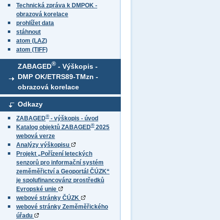
Technická zpráva k DMPOK -
obrazová korelace
prohlížet data
stáhnout
atom (LAZ)
atom (TIFF)
®
ZABAGED
- Výškopis -
DMP OK/ETRS89-TMzn -
obrazová korelace
Odkazy
®
ZABAGED
- výškopis - úvod
®
Katalog objektů ZABAGED
2025
webová verze
Analýzy výškopisu
Projekt „Pořízení leteckých
senzorů pro informační systém
zeměměřictví a Geoportál ČÚZK“
je spolufinancovánz prostředků
Evropské unie
webové stránky ČÚZK
webové stránky Zeměměřického
úřadu