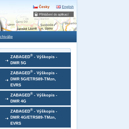
Česky
English
Přihlášení do aplikací
chiválie
®
ZABAGED
- Výškopis -
DMR 5G
®
ZABAGED
- Výškopis -
DMR 5G/ETRS89-TMzn,
EVRS
®
ZABAGED
- Výškopis -
DMR 4G
®
ZABAGED
- Výškopis -
DMR 4G/ETRS89-TMzn,
EVRS