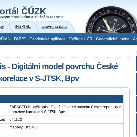
ortál ČÚZK
povým produktům a službám resortu
by
INSPIRE
Otevřená data
RÚIAN
DMVS
Geodetické aplikace
Výškopis ČR
Geografická jména
Ar
 - Digitální model povrchu České
 korelace v S-JTSK, Bpv
ZABAGED® - Výškopis - Digitální model povrchu České republiky z
obrazové korelace v S-JTSK, Bpv
kód
641123
mapový list SM5