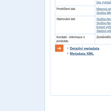
Dle Vyhláš
Prohlížení dat
Mapová ap
Služba W
Stahování dat
Služba Ato
Služba Ato
Export výř
Stažení př
Kontakt - informace o
Zeměměřick
produktu
Detailní metadata
Metadata XML