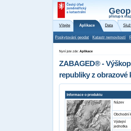
Geop
přístup k ma
Vítejte
Aplikace
Data
Služ
Poskytování geodat
Katastr nemovitostí
Nyní jste zde:
Aplikace
ZABAGED® - Výškopis
republiky z obrazové
Informace o produktu
Název
Obchodní 
Výdejní
jednotka