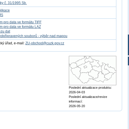
ky č. 31/1995 Sb.
likace
MS
m pro data ve formátu TIFF
m pro data ve formátu LAZ
ezu dat
edpřipravených souborů - výběr nad mapou
ý úřad, e-mail:
ZU-obchod@cuzk.gov.cz
Poslední aktualizace produktu:
2026-04-03
Poslední aktualizace/revize
informací:
2026-05-20