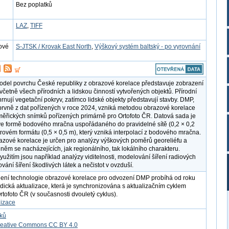
Bez poplatků
LAZ
,
TIFF
ové
S-JTSK / Krovak East North
,
Výškový systém baltský - po vyrovnání
model povrchu České republiky z obrazové korelace představuje zobrazení
včetně všech přírodních a lidskou činností vytvořených objektů. Přírodní
rnují vegetační pokryv, zatímco lidské objekty představují stavby. DMP,
prvně z dat pořízených v roce 2024, vzniká metodou obrazové korelace
měřických snímků pořízených primárně pro Ortofoto ČR. Datová sada je
e formě bodového mračna uspořádaného do pravidelné sítě (0,2 × 0,2
strovém formátu (0,5 × 0,5 m), který vzniká interpolací z bodového mračna.
zové korelace je určen pro analýzy výškových poměrů georeliéfu a
 něm se nacházejících, jak regionálního, tak lokálního charakteru.
yužitím jsou například analýzy viditelnosti, modelování šíření radiových
vání šíření škodlivých látek a nečistot v ovzduší.
ení technologie obrazové korelace pro odvození DMP probíhá od roku
dická aktualizace, která je synchronizována s aktualizačním cyklem
rtofoto ČR (v současnosti dvouletý cyklus).
lizace
tků
reative Commons CC BY 4.0