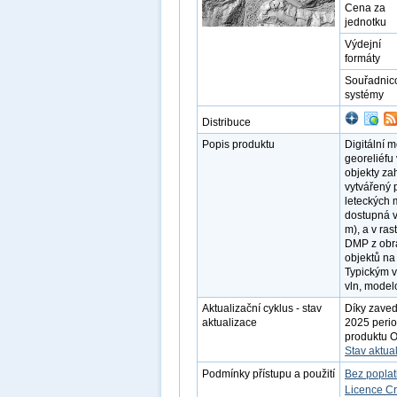
Cena za
jednotku
Výdejní
formáty
Souřadnic
systémy
Distribuce
Popis produktu
Digitální 
georeliéfu 
objekty zah
vytvářený 
leteckých 
dostupná v
m), a v ra
DMP z obra
objektů na
Typickým v
vln, modelo
Aktualizační cyklus - stav
Díky zaved
aktualizace
2025 perio
produktu O
Stav aktua
Podmínky přístupu a použití
Bez popla
Licence C