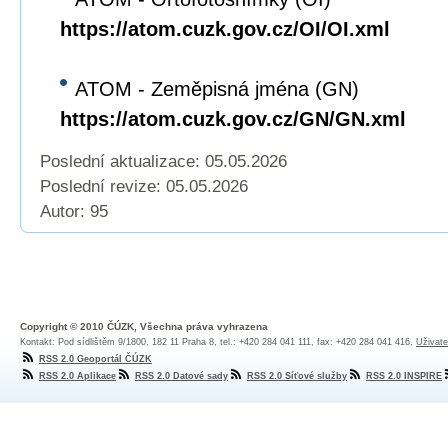
https://atom.cuzk.gov.cz/OI/OI.xml
ATOM - Zeměpisná jména (GN)
https://atom.cuzk.gov.cz/GN/GN.xml
Poslední aktualizace: 05.05.2026
Poslední revize:
05.05.2026
Autor: 95
Copyright © 2010 ČÚZK, Všechna práva vyhrazena
Kontakt: Pod sídlištěm 9/1800, 182 11 Praha 8, tel.: +420 284 041 111, fax: +420 284 041 416,
Uživate
RSS 2.0 Geoportál ČÚZK
RSS 2.0 Aplikace
RSS 2.0 Datové sady
RSS 2.0 Síťové služby
RSS 2.0 INSPIRE