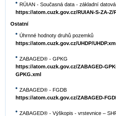
RÚIAN - Současná data - základní datov
https://atom.cuzk.gov.cz/RUIAN-S-ZA-Z
Ostatní
Úhrnné hodnoty druhů pozemků
https://atom.cuzk.gov.cz/UHDP/UHDP.xm
ZABAGED® - GPKG
https://atom.cuzk.gov.cz/ZABAGED-G
GPKG.xml
ZABAGED® - FGDB
https://atom.cuzk.gov.cz/ZABAGED-F
ZABAGED® - Výškopis - vrstevnice – SH