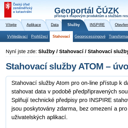
Geoportál ČÚZK
přístup k mapovým produktům a službám res
Vítejte
Aplikace
Data
Služby
INSPIRE
Otevřen
Vyhledávací
Prohlížecí
Stahovací
Geoprocessingové
Transforma
Nyní jste zde:
Služby / Stahovací / Stahovací služ
Stahovací služby ATOM – úv
Stahovací služby Atom pro on-line přístup k 
stahovat data v podobě předpřipravených sou
Splňují technické předpisy pro INSPIRE staho
jsou poskytovány zdarma, bez omezení a pro
uživatelských aplikací.