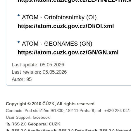
ATOM - Ortofotosnímky (OI)
https://atom.cuzk.gov.cz/OI/OI.xml
ATOM - GEONAMES (GN)
https://atom.cuzk.gov.cz/GN/GN.xml
Last update: 05.05.2026
Last revision:
05.05.2026
Autor: 95
Copyright © 2010 ČÚZK, All rights reserved.
Contacts: Pod sídlištěm 9/1800, 182 11 Praha 8, tel.: +420 284 041
User Support
,
facebook
RSS 2.0 Geoportal ČÚZK
RSS 2.0 Applications
RSS 2.0 Data Sets
RSS 2.0 Networ