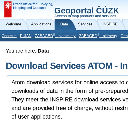
Geoportal ČÚZK
Access to map products and services
Welcome
Applications
Data
Services
INSPIRE
®
®
Cadastre
RÚIAN
ZABAGED
- planimetry
ZABAGED
- altimetry
Orth
You are here:
Data
Download Services ATOM - In
Atom download services for online access to 
downloads of data in the form of pre-prepared 
They meet the INSPIRE download services vers
and are provided free of charge, without restri
of user applications.