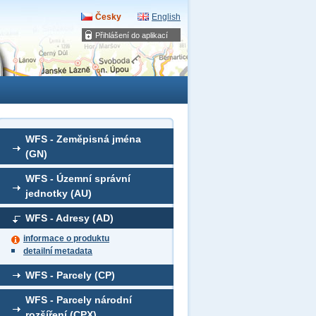
Česky
English
Přihlášení do aplikací
WFS - Zeměpisná jména
(GN)
WFS - Územní správní
jednotky (AU)
WFS - Adresy (AD)
informace o produktu
detailní metadata
WFS - Parcely (CP)
WFS - Parcely národní
rozšíření (CPX)