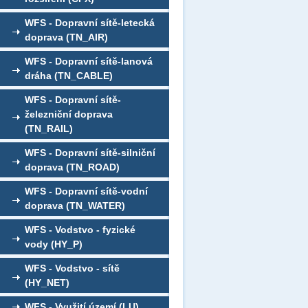
WFS - Dopravní sítě-letecká
doprava (TN_AIR)
WFS - Dopravní sítě-lanová
dráha (TN_CABLE)
WFS - Dopravní sítě-
železniční doprava
(TN_RAIL)
WFS - Dopravní sítě-silniční
doprava (TN_ROAD)
WFS - Dopravní sítě-vodní
doprava (TN_WATER)
WFS - Vodstvo - fyzické
vody (HY_P)
WFS - Vodstvo - sítě
(HY_NET)
WFS - Využití území (LU)