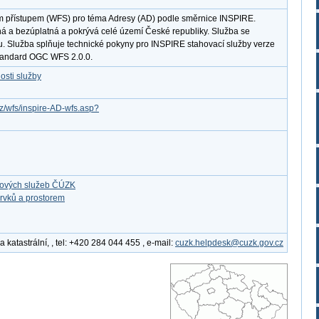
m přístupem (WFS) pro téma Adresy (AD) podle směrnice INSPIRE.
ná a bezúplatná a pokrývá celé území České republiky. Služba se
u. Služba splňuje technické pokyny pro INSPIRE stahovací služby verze
standard OGC WFS 2.0.0.
osti služby
cz/wfs/inspire-AD-wfs.asp?
ťových služeb ČÚZK
rvků a prostorem
katastrální, , tel: +420 284 044 455 , e-mail:
cuzk.helpdesk@cuzk.gov.cz