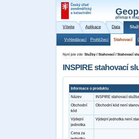
Geop
přístup k ma
Vítejte
Aplikace
Data
Služ
Vyhledávací
Prohlížecí
Stahovací
Nyní jste zde:
Služby / Stahovací / Stahovací s
INSPIRE stahovací s
Informace o produktu
Název
INSPIRE stahovací služb
Obchodní
Obchodní kód není stano
kód
Výdejní
Výdejní jednotka není st
jednotka
Cena za
jednotku