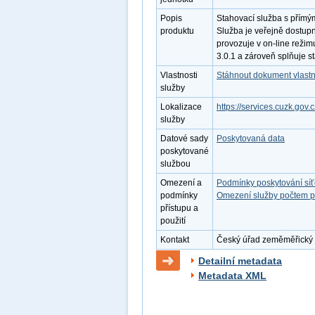
Popis
Stahovací služba s přímý
produktu
Služba je veřejně dostup
provozuje v on-line režim
3.0.1 a zároveň splňuje 
Vlastnosti
Stáhnout dokument vlastn
služby
Lokalizace
https://services.cuzk.gov.
služby
Datové sady
Poskytovaná data
poskytované
službou
Omezení a
Podmínky poskytování sí
podmínky
Omezení služby počtem p
přístupu a
použití
Kontakt
Český úřad zeměměřický a 
Detailní metadata
Metadata XML