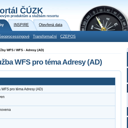
ortál ČÚZK
povým produktům a službám resortu
by
INSPIRE
Otevřená data
Geoprocessingové
Transformační
CZEPOS
lužby WFS / WFS - Adresy (AD)
lužba WFS pro téma Adresy (AD)
a WFS pro téma Adresy (AD)
ven
anovena