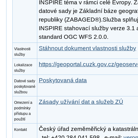
INSPIRE téma v rámci celé Evropy. 
datové sady je Základní báze geogra
republiky (ZABAGED®).Služba splňuj
INSPIRE stahovací služby verze 3.1 
standard OGC WFS 2.0.0.
Stáhnout dokument vlastnosti služby
Vlastnosti
služby
https://geoportal.cuzk.gov.cz/geoserv
Lokalizace
služby
Poskytovaná data
Datové sady
poskytované
službou
Zásady užívání dat a služeb ZÚ
Omezení a
podmínky
přístupu a
použití
Český úřad zeměměřický a katastráln
Kontakt
, tel: +420 284 041 598 , e-mail:
vero