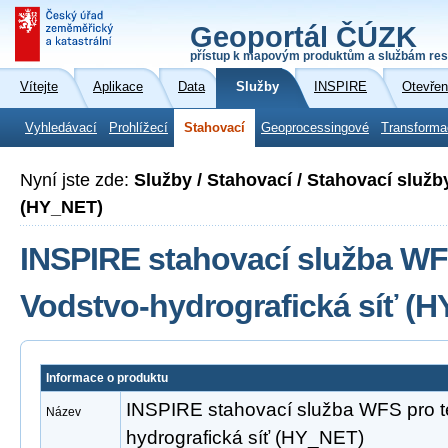
Geoportál ČÚZK
přístup k mapovým produktům a službám res
Vítejte
Aplikace
Data
Služby
INSPIRE
Otevřen
Vyhledávací
Prohlížecí
Stahovací
Geoprocessingové
Transforma
Nyní jste zde:
Služby / Stahovací / Stahovací služb
(HY_NET)
INSPIRE stahovací služba WF
Vodstvo-hydrografická síť (
Informace o produktu
INSPIRE stahovací služba WFS pro 
Název
hydrografická síť (HY_NET)