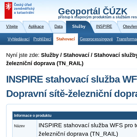
Geoportál ČÚZK
přístup k mapovým produktům a službám res
Vítejte
Aplikace
Data
Služby
INSPIRE
Otevřen
Vyhledávací
Prohlížecí
Stahovací
Geoprocessingové
Transforma
Nyní jste zde:
Služby / Stahovací / Stahovací služb
železniční doprava (TN_RAIL)
INSPIRE stahovací služba WF
Dopravní sítě-železniční dop
Informace o produktu
INSPIRE stahovací služba WFS pro t
Název
železniční doprava (TN_RAIL)