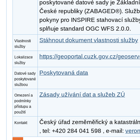
poskytované datové sady je Základní
České republiky (ZABAGED®). Služba
pokyny pro INSPIRE stahovací služby
splňuje standard OGC WFS 2.0.0.
Stáhnout dokument vlastnosti služby
Vlastnosti
služby
https://geoportal.cuzk.gov.cz/geoserv
Lokalizace
služby
Poskytovaná data
Datové sady
poskytované
službou
Zásady užívání dat a služeb ZÚ
Omezení a
podmínky
přístupu a
použití
Český úřad zeměměřický a katastráln
Kontakt
, tel: +420 284 041 598 , e-mail:
vero