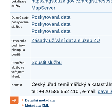
https://ags.cuzk.gov.cz/arcgis1/rest
Lokalizace
služby
MapServer
Poskytovaná data
Datové sady
poskytované
Poskytovaná data
službou
Poskytovaná data
Zásady užívání dat a služeb ZÚ
Omezení a
podmínky
přístupu a
použití
Spustit službu
Prohlížení
služby ve
veřejném
klientu
Český úřad zeměměřický a katastrální,
Kontakt
tel: +420 585 552 410 , e-mail:
pavel.
Detailní metadata
Metadata XML