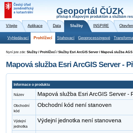
Geoportál ČÚZK
přístup k mapovým produktům a službám res
Vítejte
Aplikace
Data
Služby
INSPIRE
Otevřen
Vyhledávací
Prohlížecí
Stahovací
Geoprocessingové
Transforma
Nyní jste zde:
Služby / Prohlížecí / Služby Esri ArcGIS Server / Mapová služba A
Mapová služba Esri ArcGIS Server - 
Informace o produktu
Mapová služba Esri ArcGIS Server -
Název
Obchodní kód není stanoven
Obchodní
kód
Výdejní jednotka není stanovena
Výdejní
jednotka