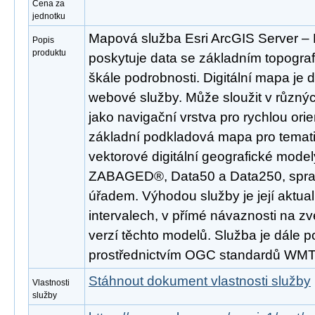
Cena za
jednotku
Mapová služba Esri ArcGIS Server 
Popis
produktu
poskytuje data se základním topogra
škále podrobnosti. Digitální mapa je
webové služby. Může sloužit v různý
jako navigační vrstva pro rychlou ori
základní podkladová mapa pro temati
vektorové digitální geografické mode
ZABAGED®, Data50 a Data250, spr
úřadem. Výhodou služby je její aktua
intervalech, v přímé návaznosti na z
verzí těchto modelů. Služba je dále 
prostřednictvím OGC standardů WM
Stáhnout dokument vlastnosti služby
Vlastnosti
služby