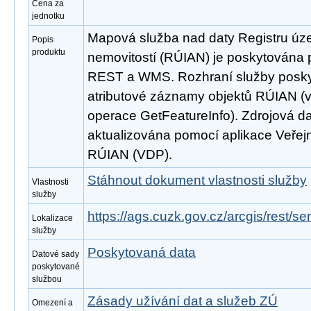
Cena za
jednotku
Mapová služba nad daty Registru úze
Popis
produktu
nemovitostí (RÚIAN) je poskytována p
REST a WMS. Rozhraní služby poskyt
atributové záznamy objektů RÚIAN 
operace GetFeatureInfo). Zdrojová d
aktualizována pomocí aplikace Veřejn
RÚIAN (VDP).
Stáhnout dokument vlastnosti služby
Vlastnosti
služby
https://ags.cuzk.gov.cz/arcgis/rest/
Lokalizace
služby
Poskytovaná data
Datové sady
poskytované
službou
Zásady užívání dat a služeb ZÚ
Omezení a