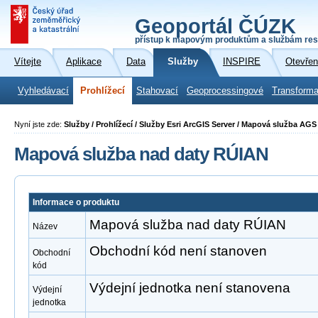
Geoportál ČÚZK
přístup k mapovým produktům a službám res
Vítejte
Aplikace
Data
Služby
INSPIRE
Otevřen
Vyhledávací
Prohlížecí
Stahovací
Geoprocessingové
Transforma
Nyní jste zde:
Služby / Prohlížecí / Služby Esri ArcGIS Server / Mapová služba AG
Mapová služba nad daty RÚIAN
Informace o produktu
Mapová služba nad daty RÚIAN
Název
Obchodní kód není stanoven
Obchodní
kód
Výdejní jednotka není stanovena
Výdejní
jednotka