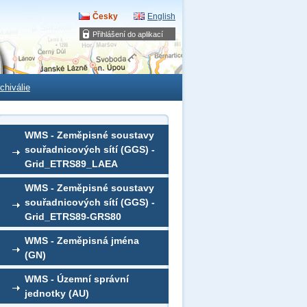
Česky
English
Přihlášení do aplikací
chiválie
WMS - Zeměpisné soustavy
souřadnicových sítí (GGS) -
Grid_ETRS89_LAEA
WMS - Zeměpisné soustavy
souřadnicových sítí (GGS) -
Grid_ETRS89-GRS80
WMS - Zeměpisná jména
(GN)
WMS - Územní správní
jednotky (AU)