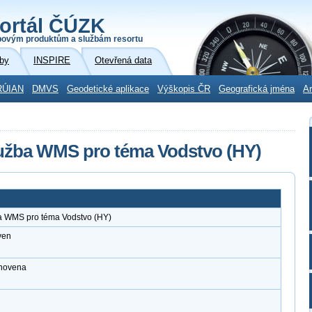
ortál ČÚZK
povým produktům a službám resortu
by
INSPIRE
Otevřená data
RÚIAN
DMVS
Geodetické aplikace
Výškopis ČR
Geografická jména
Ar
lužba WMS pro téma Vodstvo (HY)
ba WMS pro téma Vodstvo (HY)
ven
anovena