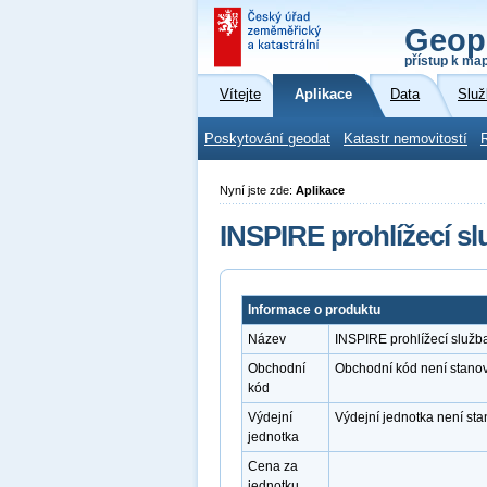
Geop
přístup k ma
Vítejte
Aplikace
Data
Služ
Poskytování geodat
Katastr nemovitostí
Nyní jste zde:
Aplikace
INSPIRE prohlížecí s
Informace o produktu
Název
INSPIRE prohlížecí služ
Obchodní
Obchodní kód není stano
kód
Výdejní
Výdejní jednotka není st
jednotka
Cena za
jednotku