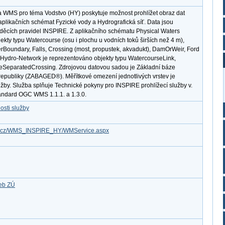
a WMS pro téma Vodstvo (HY) poskytuje možnost prohlížet obraz dat
plikačních schémat Fyzické vody a Hydrografická síť. Data jsou
ěcích pravidel INSPIRE. Z aplikačního schématu Physical Waters
kty typu Watercourse (osu i plochu u vodních toků širších než 4 m),
Boundary, Falls, Crossing (most, propustek, akvadukt), DamOrWeir, Ford
 Hydro-Network je reprezentováno objekty typu WatercourseLink,
SeparatedCrossing. Zdrojovou datovou sadou je Základní báze
republiky (ZABAGED®). Měřítkové omezení jednotlivých vrstev je
užby. Služba splňuje Technické pokyny pro INSPIRE prohlížecí služby v.
tandard OGC WMS 1.1.1. a 1.3.0.
osti služby
gov.cz/WMS_INSPIRE_HY/WMService.aspx
žeb ZÚ