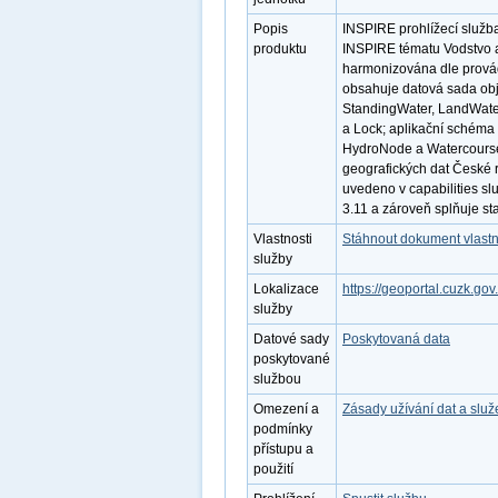
Popis
INSPIRE prohlížecí služb
produktu
INSPIRE tématu Vodstvo a
harmonizována dle provád
obsahuje datová sada obje
StandingWater, LandWater
a Lock; aplikační schéma
HydroNode a Watercourse
geografických dat České 
uvedeno v capabilities sl
3.11 a zároveň splňuje s
Vlastnosti
Stáhnout dokument vlastn
služby
Lokalizace
https://geoportal.cuzk.
služby
Datové sady
Poskytovaná data
poskytované
službou
Omezení a
Zásady užívání dat a slu
podmínky
přístupu a
použití