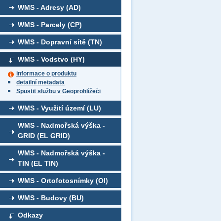
WMS - Adresy (AD)
WMS - Parcely (CP)
WMS - Dopravní sítě (TN)
WMS - Vodstvo (HY)
informace o produktu
detailní metadata
Spustit službu v Geoprohlížeči
WMS - Využití území (LU)
WMS - Nadmořská výška -
GRID (EL GRID)
WMS - Nadmořská výška -
TIN (EL TIN)
WMS - Ortofotosnímky (OI)
WMS - Budovy (BU)
Odkazy