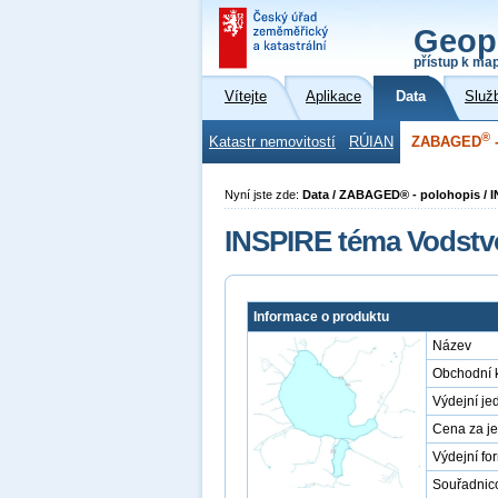
Geop
přístup k ma
Vítejte
Aplikace
Data
Služ
®
Katastr nemovitostí
RÚIAN
ZABAGED
-
Nyní jste zde:
Data / ZABAGED® - polohopis / I
INSPIRE téma Vodstvo
Informace o produktu
Název
Obchodní 
Výdejní je
Cena za j
Výdejní fo
Souřadnic