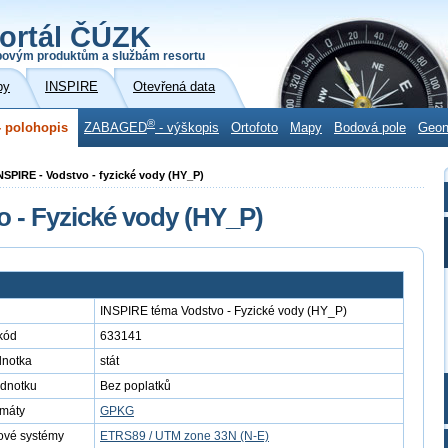
ortál ČÚZK
povým produktům a službám resortu
by
INSPIRE
Otevřená data
®
 polohopis
ZABAGED
- výškopis
Ortofoto
Mapy
Bodová pole
Geo
NSPIRE - Vodstvo - fyzické vody (HY_P)
 - Fyzické vody (HY_P)
INSPIRE téma Vodstvo - Fyzické vody (HY_P)
kód
633141
dnotka
stát
ednotku
Bez poplatků
rmáty
GPKG
ové systémy
ETRS89 / UTM zone 33N (N-E)