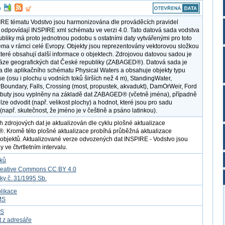
RE tématu Vodstvo jsou harmonizována dle prováděcích pravidel
odpovídají INSPIRE xml schématu ve verzi 4.0. Tato datová sada vodstva
bliky má proto jednotnou podobu s ostatními daty vytvářenými pro toto
ma v rámci celé Evropy. Objekty jsou reprezentovány vektorovou složkou
, které obsahují další informace o objektech. Zdrojovou datovou sadou je
áze geografických dat České republiky (ZABAGED®). Datová sada je
 dle aplikačního schématu Physical Waters a obsahuje objekty typu
e (osu i plochu u vodních toků širších než 4 m), StandingWater,
oundary, Falls, Crossing (most, propustek, akvadukt), DamOrWeir, Ford
ributy jsou vyplněny na základě dat ZABAGED® (včetně jména), případně
 lze odvodit (např. velikost plochy) a hodnot, které jsou pro sadu
(např. skutečnost, že jméno je v češtině a psáno latinkou).
h zdrojových dat je aktualizován dle cyklu plošné aktualizace
Kromě této plošné aktualizace probíhá průběžná aktualizace
objektů. Aktualizované verze odvozených dat INSPIRE - Vodstvo jsou
 ve čtvrtletním intervalu.
tků
reative Commons CC BY 4.0
ky č. 31/1995 Sb.
likace
MS
FS
t z adresáře