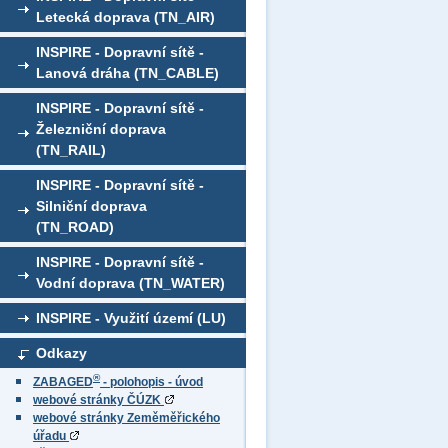
Letecká doprava (TN_AIR)
INSPIRE - Dopravní sítě -
Lanová dráha (TN_CABLE)
INSPIRE - Dopravní sítě -
Železniční doprava
(TN_RAIL)
INSPIRE - Dopravní sítě -
Silniční doprava
(TN_ROAD)
INSPIRE - Dopravní sítě -
Vodní doprava (TN_WATER)
INSPIRE - Využití území (LU)
Odkazy
®
ZABAGED
- polohopis - úvod
webové stránky ČÚZK
webové stránky Zeměměřického
úřadu