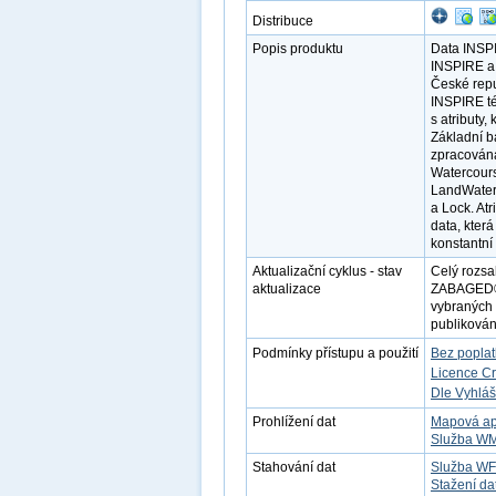
Distribuce
Popis produktu
Data INSPI
INSPIRE a 
České repu
INSPIRE té
s atributy
Základní b
zpracována
Watercours
LandWaterB
a Lock. At
data, která
konstantní 
Aktualizační cyklus - stav
Celý rozsa
aktualizace
ZABAGED®. 
vybraných 
publikovány
Podmínky přístupu a použití
Bez popla
Licence C
Dle Vyhláš
Prohlížení dat
Mapová ap
Služba W
Stahování dat
Služba W
Stažení da