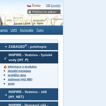
Česky
English
Přihlášení do aplikací
names
LMS
Archiválie
Tisky
®
ZABAGED
- polohopis
INSPIRE - Vodstvo - fyzické
vody (HY_P)
informace o produktu
detailní metadata
prohlížet data
stáhnout (442 MB)
atom
INSPIRE - Vodstvo - sítě
(HY_NET)
INSPIRE - Dopravní sítě -