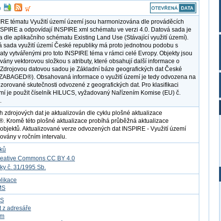
RE tématu Využití území území jsou harmonizována dle prováděcích
NSPIRE a odpovídají INSPIRE xml schématu ve verzi 4.0. Datová sada je
 dle aplikačního schématu Existing Land Use (Stávající využití území).
á sada využití území České republiky má proto jednotnou podobu s
daty vytvářenými pro toto INSPIRE téma v rámci celé Evropy. Objekty jsou
vány vektorovou složkou s atributy, které obsahují další informace o
 Zdrojovou datovou sadou je Základní báze geografických dat České
(ZABAGED®). Obsahovaná informace o využití území je tedy odvozena na
zorované skutečnosti odvozené z geografických dat. Pro klasifikaci
emí je použit číselník HILUCS, vyžadovaný Nařízením Komise (EU) č.
.
h zdrojových dat je aktualizován dle cyklu plošné aktualizace
Kromě této plošné aktualizace probíhá průběžná aktualizace
objektů. Aktualizované verze odvozených dat INSPIRE - Využití území
kovány v ročním intervalu.
tků
reative Commons CC BY 4.0
ky č. 31/1995 Sb.
likace
MS
FS
t z adresáře
om