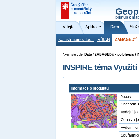
Geop
přístup k ma
Vítejte
Aplikace
Data
Služ
®
Katastr nemovitostí
RÚIAN
ZABAGED
-
Nyní jste zde:
Data / ZABAGED® - polohopis / IN
INSPIRE téma Využití
Informace o produktu
Název
Obchodní 
Výdejní je
Cena za j
Výdejní fo
Souřadnic