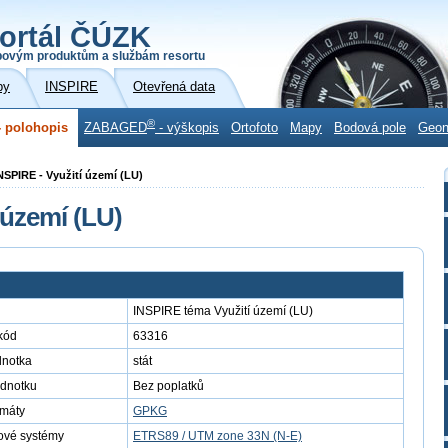
ortál ČÚZK
povým produktům a službám resortu
by
INSPIRE
Otevřená data
®
 polohopis
ZABAGED
- výškopis
Ortofoto
Mapy
Bodová pole
Geo
SPIRE - Využití území (LU)
 území (LU)
INSPIRE téma Využití území (LU)
kód
63316
dnotka
stát
ednotku
Bez poplatků
rmáty
GPKG
ové systémy
ETRS89 / UTM zone 33N (N-E)