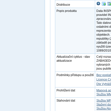
Distribuce
Popis produktu
Data INSPI
pravidel I
zpracována
Tato datov
ostatními 
reprezento
objektech.
republiky 
základě po
využití úz
1089/2010
Aktualizační cyklus - stav
Celý rozsa
aktualizace
ZABAGED®. 
vybraných 
jsou publi
Podmínky přístupu a použití
Bez popla
Licence C
Dle Vyhláš
Prohlížení dat
Mapová ap
Služba W
Stahování dat
Služba W
Stažení da
Služba At