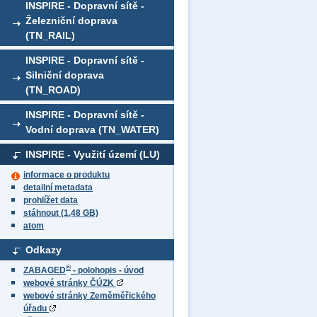
INSPIRE - Dopravní sítě -
Železniční doprava
(TN_RAIL)
INSPIRE - Dopravní sítě -
Silniční doprava
(TN_ROAD)
INSPIRE - Dopravní sítě -
Vodní doprava (TN_WATER)
INSPIRE - Využití území (LU)
informace o produktu
detailní metadata
prohlížet data
stáhnout (1,48 GB)
atom
Odkazy
®
ZABAGED
- polohopis - úvod
webové stránky ČÚZK
webové stránky Zeměměřického
úřadu