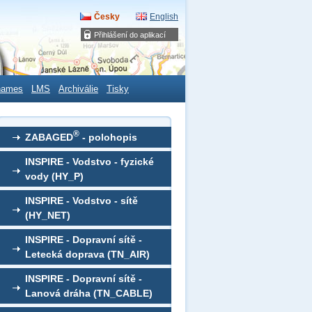
Česky
English
Přihlášení do aplikací
names
LMS
Archiválie
Tisky
®
ZABAGED
- polohopis
INSPIRE - Vodstvo - fyzické
vody (HY_P)
INSPIRE - Vodstvo - sítě
(HY_NET)
INSPIRE - Dopravní sítě -
Letecká doprava (TN_AIR)
INSPIRE - Dopravní sítě -
Lanová dráha (TN_CABLE)