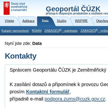
Geoportál ČÚZK
přístup k mapovým produktům a službám res
Vítejte
Aplikace
Data
Služby
INSPIRE
Otevřen
®
®
Katastr nemovitostí
RÚIAN
ZABAGED
- polohopis
ZABAGED
- výšk
Nyní jste zde:
Data
Kontakty
Správcem Geoportálu ČÚZK je Zeměměřický 
K zasílání dotazů a připomínek k provozu Ge
prosím
Kontaktní formulář
,
případně e-mail
podpora.zums@cuzk.gov.cz
.