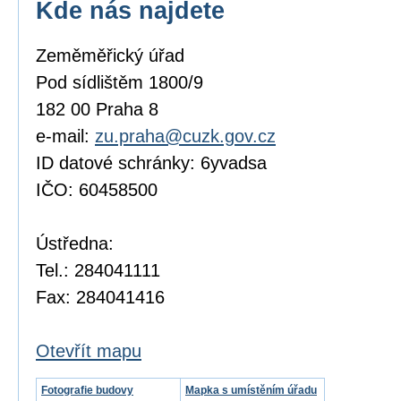
Kde nás najdete
Zeměměřický úřad
Pod sídlištěm 1800/9
182 00 Praha 8
e-mail:
zu.praha@cuzk.gov.cz
ID datové schránky: 6yvadsa
IČO: 60458500
Ústředna:
Tel.: 284041111
Fax: 284041416
Otevřít mapu
Fotografie budovy
Mapka s umístěním úřadu