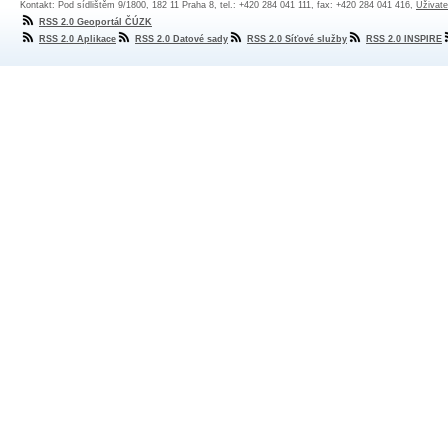
Kontakt: Pod sídlištěm 9/1800, 182 11 Praha 8, tel.: +420 284 041 111, fax: +420 284 041 416,
Uživate
RSS 2.0 Geoportál ČÚZK
RSS 2.0 Aplikace
RSS 2.0 Datové sady
RSS 2.0 Síťové služby
RSS 2.0 INSPIRE