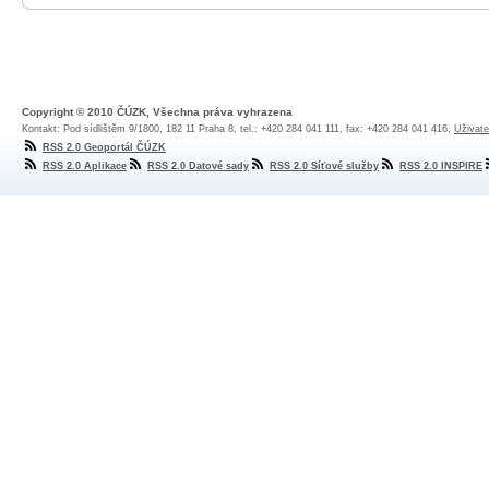
Copyright © 2010 ČÚZK, Všechna práva vyhrazena
Kontakt: Pod sídlištěm 9/1800, 182 11 Praha 8, tel.: +420 284 041 111, fax: +420 284 041 416,
Uživate
RSS 2.0 Geoportál ČÚZK
RSS 2.0 Aplikace
RSS 2.0 Datové sady
RSS 2.0 Síťové služby
RSS 2.0 INSPIRE