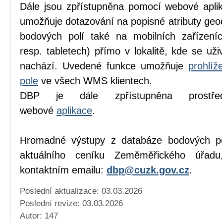
Dále jsou zpřístupněna pomocí webové apl
umožňuje dotazování na popisné atributy geo
bodových polí také na mobilních zařízeníc
resp. tabletech) přímo v lokalitě, kde se už
nachází. Uvedené funkce umožňuje
prohlí
pole
ve všech WMS klientech.
DBP je dále zpřístupněna prostředn
webové
aplikace
.
Hromadné výstupy z databáze bodových pol
aktuálního ceníku Zeměměřického úřad
kontaktním emailu:
dbp@cuzk.gov.cz
.
Poslední aktualizace: 03.03.2026
Poslední revize:
03.03.2026
Autor: 147