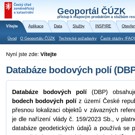
Geoportál ČÚZK
přístup k mapovým produktům a službám res
Vítejte
Aplikace
Data
Služby
INSPIRE
Otevře
Úvod
O Geoportálu ČÚZK
Technické požadavky
Časté otázky (FAQ)
Nyní jste zde:
Vítejte
Databáze bodových polí (DBP
Databáze bodových polí
(DBP) obsahu
bodech bodových polí
z území České republ
přesnou lokalizaci objektů v závazných ref
je dle nařízení vlády č. 159/2023 Sb., v pla
databáze geodetických údajů a používá se p