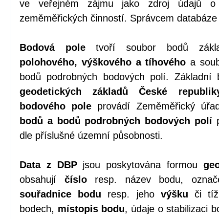
ve veřejném zájmu jako zdroj údajů o
zeměměřických činností. Správcem databáze
Bodová pole
tvoří soubor bodů zákla
polohového, výškového a tíhového
a soub
bodů podrobných bodových polí. Základní 
geodetických základů České republik
bodového pole
provádí Zeměměřický úřa
bodů a bodů podrobných bodových polí
p
dle příslušné územní působnosti.
Data z DBP
jsou poskytována formou
geo
obsahují
číslo
resp. název bodu, označen
souřadnice bodu
resp. jeho
výšku
či tíž
bodech,
místopis bodu
, údaje o stabilizaci