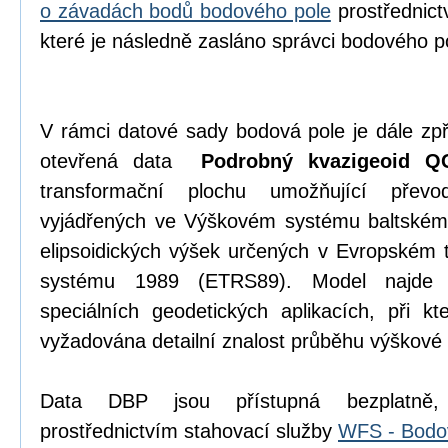
o závadách bodů bodového pole
prostřednict
které je následně zasláno správci bodového p
V rámci datové sady bodová pole je dále zpř
otevřená data
Podrobný kvazigeoid Q
transformační plochu umožňující přev
vyjádřených ve Výškovém systému baltském
elipsoidických výšek určených v Evropském 
systému 1989 (ETRS89). Model najde 
speciálních geodetických aplikacích, při kt
vyžadována detailní znalost průběhu výškové
Data DBP jsou přístupná bezplatn
prostřednictvím stahovací služby
WFS - Bodo