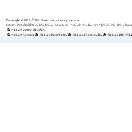
Copyright © 2010 ČÚZK, Všechna práva vyhrazena
Kontakt: Pod sídlištěm 9/1800, 182 11 Praha 8, tel.: +420 284 041 111, fax: +420 284 041 416,
Uživate
RSS 2.0 Geoportál ČÚZK
RSS 2.0 Aplikace
RSS 2.0 Datové sady
RSS 2.0 Síťové služby
RSS 2.0 INSPIRE