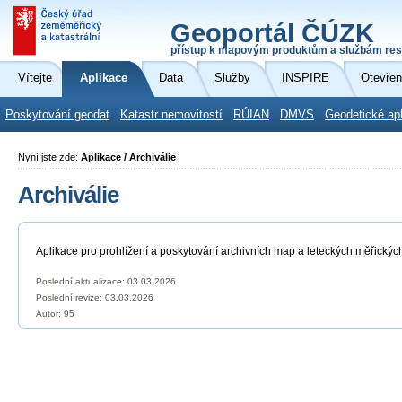
Geoportál ČÚZK
přístup k mapovým produktům a službám res
Vítejte
Aplikace
Data
Služby
INSPIRE
Otevřen
Poskytování geodat
Katastr nemovitostí
RÚIAN
DMVS
Geodetické ap
Nyní jste zde:
Aplikace / Archiválie
Archiválie
Aplikace pro prohlížení a poskytování archivních map a leteckých měřickýc
Poslední aktualizace: 03.03.2026
Poslední revize:
03.03.2026
Autor: 95