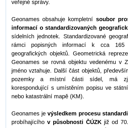
veřejné správy.
Geonames obsahuje kompletní
soubor pro
informací o standardizovaných geografic
sídelních jednotek. Standardizované geogra
rámci popisných informací k cca 165
geografických objektů. Geometrická repreze
Geonames se rovná objektu vedenému v
jméno vztahuje. Další část objektů, předevší
pozemky a místní části sídel, má zje
korespondující s umístěním popisu ve stá
nebo katastrální mapě (KM).
Geonames je
výsledkem procesu standard
probíhajícího
v působnosti ČÚZK
již od 70.