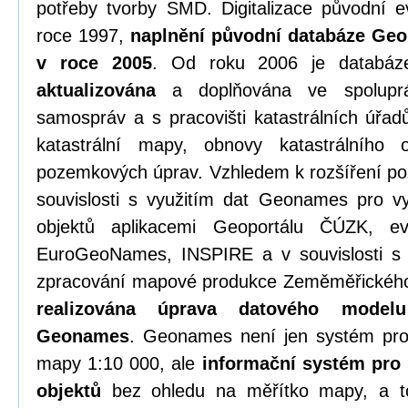
potřeby tvorby SMD. Digitalizace původní e
roce 1997,
naplnění původní databáze Ge
v roce 2005
. Od roku 2006 je datab
aktualizována
a doplňována ve spoluprá
samospráv a s pracovišti katastrálních úřadů
katastrální mapy, obnovy katastrálního
pozemkových úprav. Vzhledem k rozšíření 
souvislosti s využitím dat Geonames pro vy
objektů aplikacemi Geoportálu ČÚZK, e
EuroGeoNames, INSPIRE a v souvislosti s 
zpracování mapové produkce Zeměměřického
realizována úprava datového model
Geonames
. Geonames není jen systém pro
mapy 1:10 000, ale
informační systém pro
objektů
bez ohledu na měřítko mapy, a t