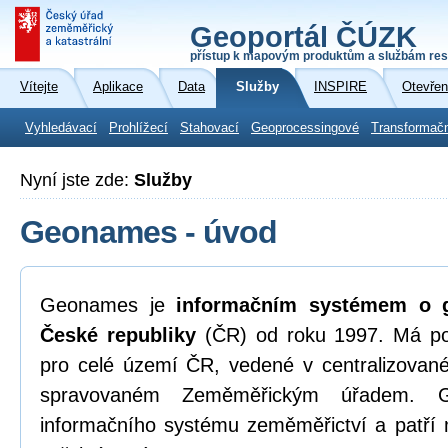
Geoportál ČÚZK
přístup k mapovým produktům a službám res
Vítejte
Aplikace
Data
Služby
INSPIRE
Otevřen
Vyhledávací
Prohlížecí
Stahovací
Geoprocessingové
Transformač
Nyní jste zde:
Služby
Geonames - úvod
Geonames je
informačním systémem o g
České republiky
(ČR) od roku 1997. Má p
pro celé území ČR, vedené v centralizova
spravovaném Zeměměřickým úřadem. G
informačního systému zeměměřictví a patří 