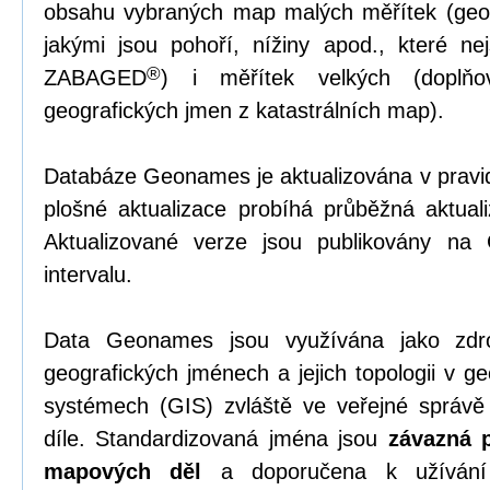
obsahu vybraných map malých měřítek (geom
jakými jsou pohoří, nížiny apod., které 
®
ZABAGED
) i měřítek velkých (doplňov
geografických jmen z katastrálních map).
Databáze Geonames je aktualizována v pravi
plošné aktualizace probíhá průběžná aktual
Aktualizované verze jsou publikovány na
intervalu.
Data Geonames jsou využívána jako zdro
geografických jménech a jejich topologii v g
systémech (GIS) zvláště ve veřejné správ
díle. Standardizovaná jména jsou
závazná p
mapových děl
a doporučena k užívání 