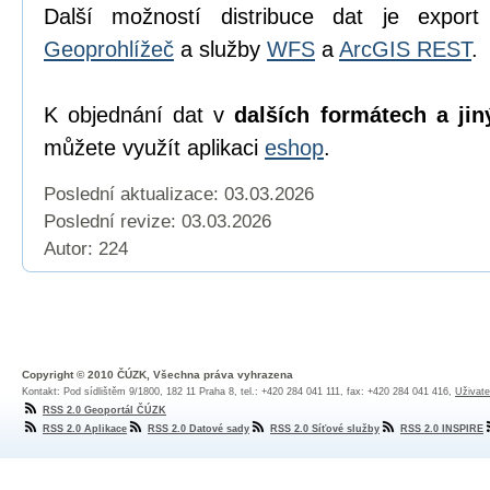
Další možností distribuce dat je export
Geoprohlížeč
a služby
WFS
a
ArcGIS REST
.
K objednání dat v
dalších formátech a jin
můžete využít aplikaci
eshop
.
Poslední aktualizace: 03.03.2026
Poslední revize:
03.03.2026
Autor: 224
Copyright © 2010 ČÚZK, Všechna práva vyhrazena
Kontakt: Pod sídlištěm 9/1800, 182 11 Praha 8, tel.: +420 284 041 111, fax: +420 284 041 416,
Uživate
RSS 2.0 Geoportál ČÚZK
RSS 2.0 Aplikace
RSS 2.0 Datové sady
RSS 2.0 Síťové služby
RSS 2.0 INSPIRE