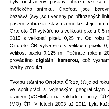
byly odstraněny posuny obrazu vznikající
měřického snímku. Ortofota jsou barevn
bezešvá (švy jsou vedeny po přirozených linií
pásem zobrazují stav území ke stejnému r
Ortofoto ČR vytvářeno s velikostí pixelu 0,5
2015 s velikostí pixelu 0,25 m. Od roku 
Ortofoto ČR vytvářeno s velikostí pixelu 
velikost pixelu 0,125 m. Počínaje rokem 2
prováděno
digitální kamerou
, což význam
kvality produktu.
Tvorbu státního Ortofota ČR zajišťuje od ro
ve spolupráci s Vojenským geografickým 
úřadem (VGHMÚř) na základě dohody ČÚZK
(MO) ČR. V letech 2003 až 2011 byla kaž