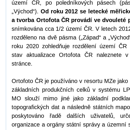
území ČR, po poledníkových pásech (pás
„Východ“).
Od roku 2012 se letecké měřic
a tvorba Ortofota ČR provádí ve dvouleté 
snímkována cca 1/2 území ČR. V letech 201
rozděleno na dvě pásma („Západ“ a „Východ
roku 2020 zohledňuje rozdělení území ČR 
stav aktualizace Ortofota ČR naleznete
stránce.
Ortofoto ČR je používáno v resortu MZe jako
základních produkčních celků v systému L
MO slouží mimo jiné jako základní podklad
topografických dat a následně státních mapo
poskytováno řadě dalších uživatelů, ur
organizace a orgány státní správy a územní