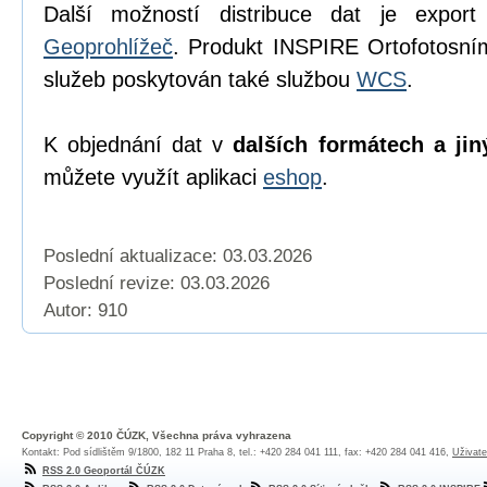
Další možností distribuce dat je export
Geoprohlížeč
. Produkt INSPIRE Ortofotosn
služeb poskytován také službou
WCS
.
K objednání dat v
dalších formátech a jin
můžete využít aplikaci
eshop
.
Poslední aktualizace: 03.03.2026
Poslední revize:
03.03.2026
Autor: 910
Copyright © 2010 ČÚZK, Všechna práva vyhrazena
Kontakt: Pod sídlištěm 9/1800, 182 11 Praha 8, tel.: +420 284 041 111, fax: +420 284 041 416,
Uživate
RSS 2.0 Geoportál ČÚZK