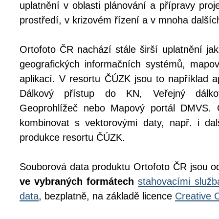
uplatnění v oblasti plánování a přípravy proj
prostředí, v krizovém řízení a v mnoha dalšíc
Ortofoto ČR nachází stále širší uplatnění ja
geografických informačních systémů, mapo
aplikací. V resortu ČÚZK jsou to například a
Dálkový přístup do KN, Veřejný dálk
Geoprohlížeč nebo Mapový portál DMVS. 
kombinovat s vektorovými daty, např. i da
produkce resortu ČÚZK.
Souborová data produktu Ortofoto ČR jsou o
ve vybraných formátech
stahovacími služ
data
, bezplatně, na základě licence
Creative