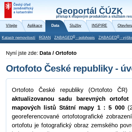
Geoportál ČÚZK
přístup k mapovým produktům a službám res
Vítejte
Aplikace
Data
Služby
INSPIRE
Otevřen
®
®
Katastr nemovitostí
RÚIAN
ZABAGED
- polohopis
ZABAGED
- výšk
Nyní jste zde:
Data / Ortofoto
Ortofoto České republiky - ú
Ortofoto České republiky (Ortofoto ČR)
aktualizovanou sadu barevných ortofo
mapových listů Státní mapy 1 : 5 000
(2
georeferencované ortofotografické zobraze
ortofotu je fotografický obraz zemského povr