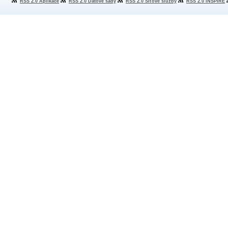
RSS 2.0 Aplikace
RSS 2.0 Datové sady
RSS 2.0 Síťové služby
RSS 2.0 INSPIRE