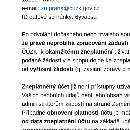
e-mail:
zu.praha@cuzk.gov.cz
ID datové schránky: 6yvadsa
Po odvolání dočasného nebo trvalého sou
že právě neprobíhá zpracování žádosti
ČÚZK, k
okamžitému zneplatnění
uživat
podané žádosti v e-shopu dojde ke znepla
od
vyřízení žádosti
(tj. zaslání zprávy o 
Zneplatněný účet
již není přístupný uživ
Vašich osobních údajů není jeho obsah vid
administrátorům žádostí na straně Země
Případné
obnovení platnosti účtu
je mož
od data zneplatnění účtu
na základě ud