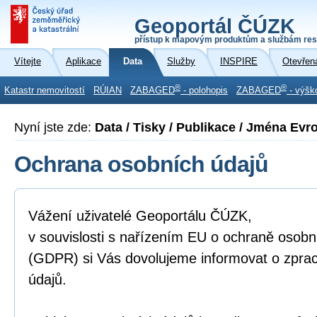
Geoportál ČÚZK
přístup k mapovým produktům a službám res
Vítejte
Aplikace
Data
Služby
INSPIRE
Otevřen
®
®
Katastr nemovitostí
RÚIAN
ZABAGED
- polohopis
ZABAGED
- výšk
Nyní jste zde:
Data / Tisky / Publikace / Jména Evr
Ochrana osobních údajů
Vážení uživatelé Geoportálu ČÚZK,
v souvislosti s nařízením EU o ochraně osobn
(GDPR) si Vás dovolujeme informovat o zpra
údajů.