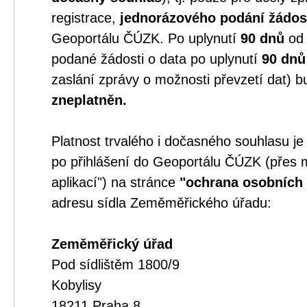
registrace,
jednorázového podání žádos
Geoportálu ČÚZK. Po uplynutí
90 dnů
o
podané žádosti o data po uplynutí
90 dnů
zaslání zprávy o možnosti převzetí dat) b
zneplatněn.
Platnost trvalého i dočasného souhlasu j
po přihlášení do Geoportálu ČÚZK (přes 
aplikací") na stránce
"ochrana osobních 
adresu sídla Zeměměřického úřadu:
Zeměměřický úřad
Pod sídlištěm 1800/9
Kobylisy
18211 Praha 8