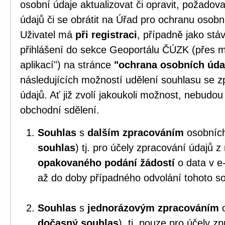
osobní údaje aktualizovat či opravit, požado
údajů či se obrátit na Úřad pro ochranu osobn
Uživatel má
při registraci
, případně jako stáv
přihlášení do sekce Geoportálu ČÚZK (přes m
aplikací") na stránce
"ochrana osobních úda
následujících možností udělení souhlasu se 
údajů. Ať již zvolí jakoukoli možnost, nebudo
obchodní sdělení.
Souhlas
s
dalším zpracováním
osobních
souhlas
) tj. pro účely zpracování údajů 
opakovaného podání žádostí
o data v e
až do doby případného odvolání tohoto s
Souhlas
s
jednorázovým zpracováním
o
dočasný souhlas
), tj. pouze pro účely z