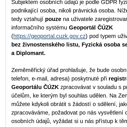
Subjektem osobních údajů je podle GDPR fyzi
podnikající osoba, nikoli právnická osoba. N
tedy vztahují
pouze
na uživatele zaregistrov
informačního systému
Geoportál ČÚZK
(
https://geoportal.cuzk.gov.cz
) pod typem uži
bez živnostenského listu, Fyzická osoba s
a Diplomant.
Zeměměřický úřad prohlašuje, že bude osobní
telefon, e-mail, adresa) poskytnuté při
regist
Geoportálu ČÚZK
zpracovávat v souladu s p
účelům, ke kterým byl souhlas udělen. Na Z
můžete kdykoli obrátit s žádostí o sdělení, ja
zpracováváme, požadovat po nás vysvětlení 
osobních údajů, vyžádat si u nás přístup k t