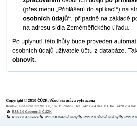
zpracováním
osobních údajů
po přihláš
(přes menu „Přihlášení do aplikací“) na s
osobních údajů“
, případně na základě p
na adresu sídla Zeměměřického úřadu.
Po uplynutí této lhůty bude proveden automa
osobních údajů uživatele účtu z databáze. Tak
obnovit.
Copyright © 2010 ČÚZK, Všechna práva vyhrazena
Kontakt: Pod sídlištěm 9/1800, 182 11 Praha 8, tel.: +420 284 041 111, fax: +420 284 04
RSS 2.0 Geoportál ČÚZK
RSS 2.0 Aplikace
RSS 2.0 Datové sady
RSS 2.0 Síťové služby
RSS 2.0