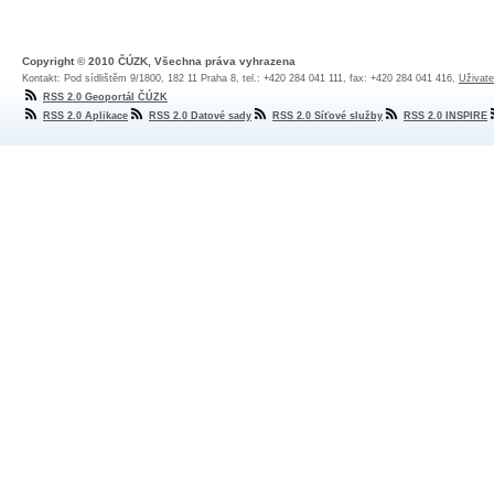
Copyright © 2010 ČÚZK, Všechna práva vyhrazena
Kontakt: Pod sídlištěm 9/1800, 182 11 Praha 8, tel.: +420 284 041 111, fax: +420 284 041 416,
Uživate
RSS 2.0 Geoportál ČÚZK
RSS 2.0 Aplikace
RSS 2.0 Datové sady
RSS 2.0 Síťové služby
RSS 2.0 INSPIRE