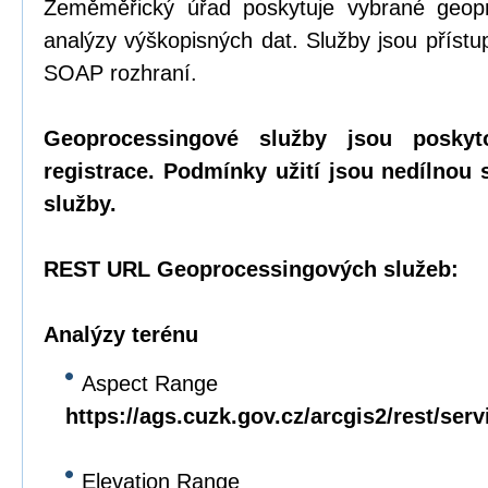
Zeměměřický úřad poskytuje vybrané geopr
analýzy výškopisných dat. Služby jsou přís
SOAP rozhraní.
Geoprocessingové služby jsou posky
registrace. Podmínky užití jsou nedílnou
služby.
REST URL Geoprocessingových služeb:
Analýzy terénu
Aspect Range
https://ags.cuzk.gov.cz/arcgis2/rest/se
Elevation Range