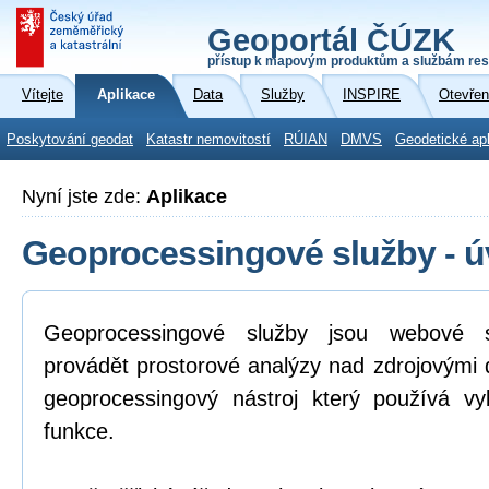
Geoportál ČÚZK
přístup k mapovým produktům a službám res
Vítejte
Aplikace
Data
Služby
INSPIRE
Otevřen
Poskytování geodat
Katastr nemovitostí
RÚIAN
DMVS
Geodetické ap
Nyní jste zde:
Aplikace
Geoprocessingové služby - 
Geoprocessingové služby jsou webové s
provádět prostorové analýzy nad zdrojovými d
geoprocessingový nástroj který používá v
funkce.