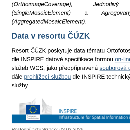
(OrthoimageCoverage), Jednotl
(SingleMosaicElement)
a
Agregov
(AggregatedMosaicElement)
.
Data v resortu ČÚZK
Resort ČÚZK poskytuje data tématu Ortofot
dle INSPIRE datové specifikace formou
on-li
služeb WCS, jako předpřipravená
souborová 
dále
prohlížecí službou
dle INSPIRE technickýc
služby.
Poslední aktualizace: 03.03.2026