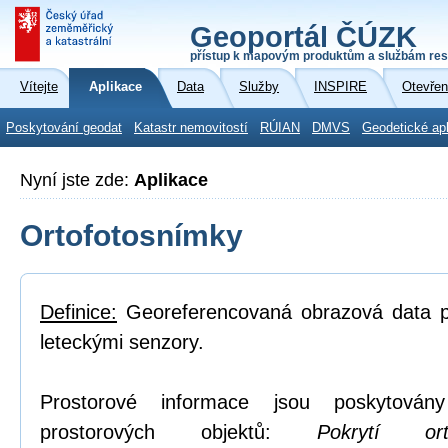
Geoportál ČÚZK
přístup k mapovým produktům a službám res
Vítejte
Aplikace
Data
Služby
INSPIRE
Otevřen
Poskytování geodat
Katastr nemovitostí
RÚIAN
DMVS
Geodetické ap
Nyní jste zde:
Aplikace
Ortofotosnímky
Definice:
Georeferencovaná obrazová data po
leteckými senzory.
Prostorové informace jsou poskytovány
prostorových objektů:
Pokrytí or