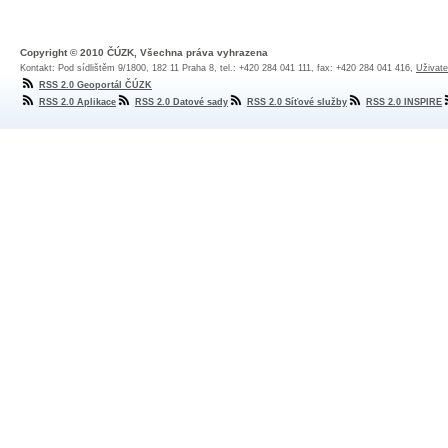
Copyright © 2010 ČÚZK, Všechna práva vyhrazena
Kontakt: Pod sídlištěm 9/1800, 182 11 Praha 8, tel.: +420 284 041 111, fax: +420 284 041 416,
Uživate
RSS 2.0 Geoportál ČÚZK
RSS 2.0 Aplikace
RSS 2.0 Datové sady
RSS 2.0 Síťové služby
RSS 2.0 INSPIRE