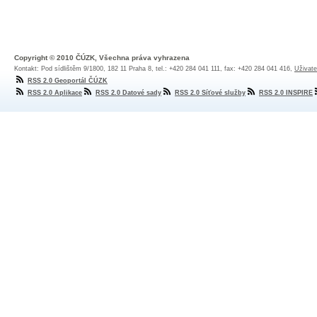
Copyright © 2010 ČÚZK, Všechna práva vyhrazena
Kontakt: Pod sídlištěm 9/1800, 182 11 Praha 8, tel.: +420 284 041 111, fax: +420 284 041 416,
Uživate
RSS 2.0 Geoportál ČÚZK
RSS 2.0 Aplikace
RSS 2.0 Datové sady
RSS 2.0 Síťové služby
RSS 2.0 INSPIRE