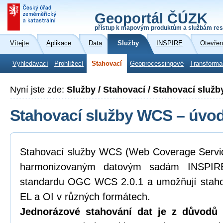
Geoportál ČÚZK
přístup k mapovým produktům a službám res
Vítejte
Aplikace
Data
Služby
INSPIRE
Otevřen
Vyhledávací
Prohlížecí
Stahovací
Geoprocessingové
Transforma
Nyní jste zde:
Služby / Stahovací / Stahovací služ
Stahovací služby WCS – úvod
Stahovací služby WCS (Web Coverage Service
harmonizovaným datovým sadám INSPIRE
standardu OGC WCS 2.0.1 a umožňují staho
EL a OI v různých formátech.
Jednorázové stahování dat je z důvodů k