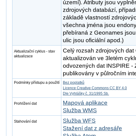
území). Atributy jsou vypln
zdrojových databází, přípa
základě vlastností zdrojový
všechna jména jsou endony
přebíraná z Geonames jsou
ulic jsou oficiální apod.)
Celý rozsah zdrojových da
Aktualizační cyklus - stav
aktualizace
aktualizován ve 3letém cykl
odvozených dat INSPIRE - 
publikovány v půlročním inte
Podmínky přístupu a použití
Bez poplatků
Licence Creative Commons CC BY 4.0
Dle Vyhlášky č. 31/1995 Sb.
Mapová aplikace
Prohlížení dat
Služba WMS
Služba WFS
Stahování dat
Stažení dat z adresáře
Služba Atom