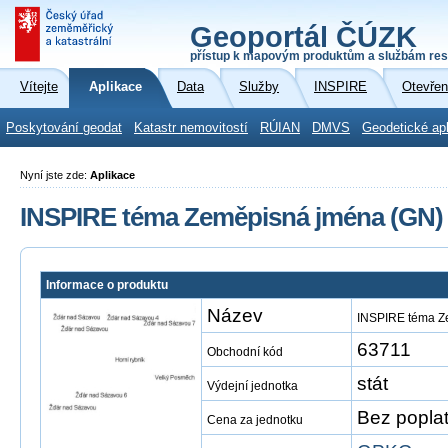
Geoportál ČÚZK
přístup k mapovým produktům a službám res
Vítejte
Aplikace
Data
Služby
INSPIRE
Otevřen
Poskytování geodat
Katastr nemovitostí
RÚIAN
DMVS
Geodetické ap
Nyní jste zde:
Aplikace
INSPIRE téma Zeměpisná jména (GN)
Informace o produktu
Název
INSPIRE téma Z
63711
Obchodní kód
stát
Výdejní jednotka
Bez popla
Cena za jednotku