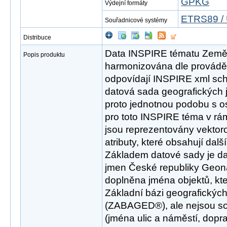
GPKG
Výdejní formáty
ETRS89 / 
Souřadnicové systémy
Distribuce
Data INSPIRE tématu Země
Popis produktu
harmonizována dle provádě
odpovídají INSPIRE xml sch
datová sada geografických
proto jednotnou podobu s os
pro toto INSPIRE téma v rám
jsou reprezentovány vektor
atributy, které obsahují dal
Základem datové sady je d
jmen České republiky Geona
doplněna jména objektů, kt
Základní bázi geografických
(ZABAGED®), ale nejsou s
(jména ulic a náměstí, dopr