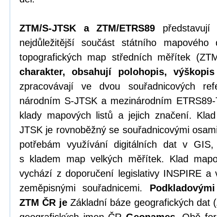
ZTM/S-JTSK a ZTM/ETRS89
představují 
nejdůležitější součást státního mapového 
topografických map středních měřítek (
charakter
, obsahují polohopis, výškopi
zpracovávají ve dvou souřadnicových re
národním S-JTSK a mezinárodním ETRS89-T
klady mapových listů a jejich značení. Kla
JTSK je rovnoběžný se souřadnicovými osami
potřebám využívání digitálních dat v GIS, 
s kladem map velkých měřítek. Klad map
vychází z doporučení legislativy INSPIRE a
zeměpisnými souřadnicemi.
Podkladovými
ZTM ČR je
Základní báze geografických dat (