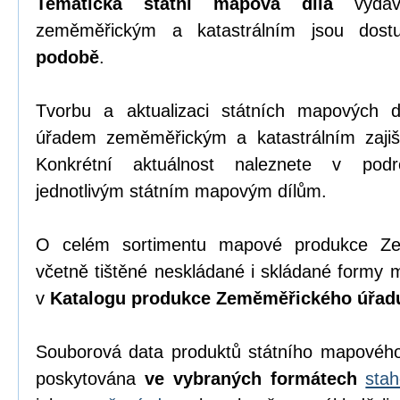
Tematická státní mapová díla
vydáv
zeměměřickým a katastrálním jsou dos
podobě
.
Tvorbu a aktualizaci státních mapových
úřadem zeměměřickým a katastrálním zajiš
Konkrétní aktuálnost naleznete v pod
jednotlivým státním mapovým dílům.
O celém sortimentu mapové produkce Zem
včetně tištěné neskládané i skládané formy 
v
Katalogu produkce Zeměměřického úřad
Souborová data produktů státního mapového 
poskytována
ve vybraných formátech
sta