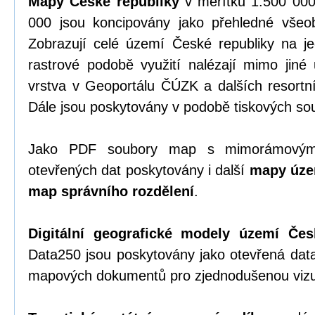
Mapy České republiky
v měřítku 1:500 000
000 jsou koncipovány jako přehledné vše
Zobrazují celé území České republiky na 
rastrové podobě využití nalézají mimo jiné 
vrstva v Geoportálu ČÚZK a dalších resortn
Dále jsou poskytovány v podobě tiskových so
Jako PDF soubory map s mimorámovými
otevřených dat poskytovány i další
mapy úze
map správního rozdělení
.
Digitální geografické modely území Čes
Data250 jsou poskytovány jako otevřená dat
mapových dokumentů pro zjednodušenou vizua