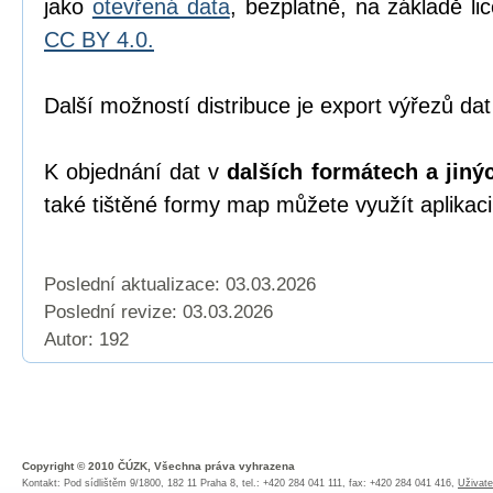
jako
otevřená data
, bezplatně, na základě l
CC BY 4.0.
Další možností distribuce je export výřezů dat
K objednání dat v
dalších formátech a jiný
také tištěné formy map můžete využít aplikac
Poslední aktualizace: 03.03.2026
Poslední revize:
03.03.2026
Autor: 192
Copyright © 2010 ČÚZK, Všechna práva vyhrazena
Kontakt: Pod sídlištěm 9/1800, 182 11 Praha 8, tel.: +420 284 041 111, fax: +420 284 041 416,
Uživate