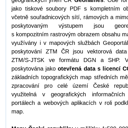
geografických jmen ČR
Geonames
. Obě fo
jako tiskové soubory PDF s kompletním o
včetně souřadnicových sítí, rámových a mim
poskytovaným výstupem jsou georef
s kompozitním rastrovým obrazem obsahu ma
využívány i v mapových službách Geoportál
poskytování ZTM ČR jsou vektorová data 
ZTM/S-JTSK ve formátu DGN a SHP. Vš
poskytována jako
otevřená data s licencí 
základních topografických map středních mě
zpracování pro celé území České republ
využitelná v geografických informačníc
portálech a webových aplikacích v roli pod
map.