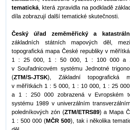
tematická
, která zpravidla na podkladě zákl
díla zobrazují další tematické skutečnosti.
Český úřad zeměměřický a katastráln
základních státních mapových děl, mezi
topografická mapa České republiky v měřítkác
1 : 25 000, 1 : 50 000, 1 : 100 000 a 
v Souřadnicovém systému Jednotné trigonome
(
ZTM/S-JTSK
), Základní topografická 
v měřítkách 1 : 5 000, 1 : 10 000, 1 : 25 000
a 1 : 250 000 zobrazená v Evropském te
systému 1989 v univerzálním transverzální
poledníkových zón (
ZTM/ETRS89
) a Mapa Č
1 : 500 000 (
MČR 500
), tak i několika tema
děl.