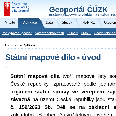
Geoportál ČÚZK
přístup k mapovým produktům a službám res
Vítejte
Aplikace
Data
Služby
INSPIRE
Otevřen
Poskytování geodat
Katastr nemovitostí
RÚIAN
DMVS
Geodetické ap
Nyní jste zde:
Aplikace
Státní mapové dílo - úvod
Státní mapová díla
tvoří mapové listy sou
České republiky, zpracované podle jedno
orgánem státní správy ve veřejném zá
závazná
na území České republiky jsou st
č. 159/2023 Sb.
Dělí se na
základní 
základním, všeobecně využitelným obsahem