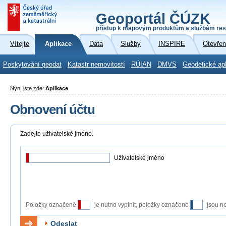
Geoportál ČÚZK
přístup k mapovým produktům a službám res
Vítejte
Aplikace
Data
Služby
INSPIRE
Otevřen
Poskytování geodat
Katastr nemovitostí
RÚIAN
DMVS
Geodetické ap
Nyní jste zde:
Aplikace
Obnovení účtu
Zadejte uživatelské jméno.
Uživatelské jméno
Položky označené
je nutno vyplnit, položky označené
jsou n
Odeslat