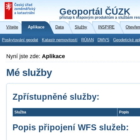
Geoportál ČÚZK
přístup k mapovým produktům a službám res
Vítejte
Aplikace
Data
Služby
INSPIRE
Otevřen
Poskytování geodat
Katastr nemovitostí
RÚIAN
DMVS
Geodetické ap
Nyní jste zde:
Aplikace
Mé služby
Zpřístupněné služby:
Služba
Popis
Popis připojení WFS služeb: