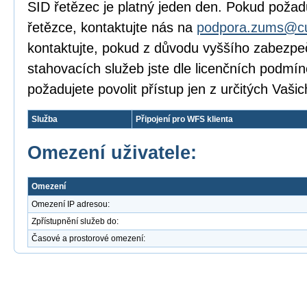
SID řetězec je platný jeden den. Pokud požadu
řetězce, kontaktujte nás na
podpora.zums@cu
kontaktujte, pokud z důvodu vyššího zabezpeč
stahovacích služeb jste dle licenčních podmí
požadujete povolit přístup jen z určitých Vašic
Služba
Připojení pro WFS klienta
Omezení uživatele:
Omezení
Omezení IP adresou:
Zpřístupnění služeb do:
Časové a prostorové omezení: