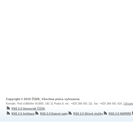
Copyright © 2010 ČÚZK, Všechna práva vyhrazena
Kontakt: Pod sídlištěm 9/1800, 182 11 Praha 8, tel.: +420 284 041 111, fax: +420 284 041 416,
Uživate
RSS 2.0 Geoportál ČÚZK
RSS 2.0 Aplikace
RSS 2.0 Datové sady
RSS 2.0 Síťové služby
RSS 2.0 INSPIRE