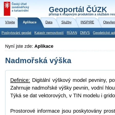
Geoportál ČÚZK
přístup k mapovým produktům a službám res
Vítejte
Aplikace
Data
Služby
INSPIRE
Otevřen
Poskytování geodat
Katastr nemovitostí
RÚIAN
DMVS
Geodetické ap
Nyní jste zde:
Aplikace
Nadmořská výška
Definice:
Digitální výškový model pevniny, p
Zahrnuje nadmořské výšky pevnin, vodní hlou
Týká se dat vektorových, v TIN modelu i grid
Prostorové informace jsou poskytovány prost