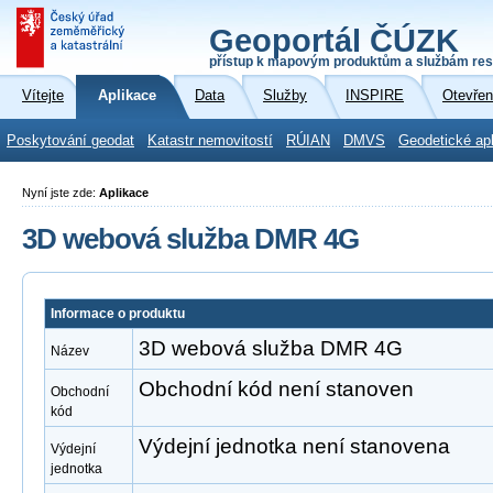
Geoportál ČÚZK
přístup k mapovým produktům a službám res
Vítejte
Aplikace
Data
Služby
INSPIRE
Otevřen
Poskytování geodat
Katastr nemovitostí
RÚIAN
DMVS
Geodetické ap
Nyní jste zde:
Aplikace
3D webová služba DMR 4G
Informace o produktu
3D webová služba DMR 4G
Název
Obchodní kód není stanoven
Obchodní
kód
Výdejní jednotka není stanovena
Výdejní
jednotka