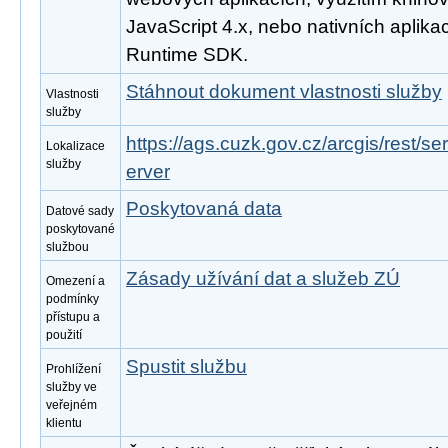
JavaScript 4.x, nebo nativních aplika
Runtime SDK.
Stáhnout dokument vlastnosti služby
Vlastnosti
služby
https://ags.cuzk.gov.cz/arcgis/rest/
Lokalizace
služby
erver
Poskytovaná data
Datové sady
poskytované
službou
Zásady užívání dat a služeb ZÚ
Omezení a
podmínky
přístupu a
použití
Spustit službu
Prohlížení
služby ve
veřejném
klientu