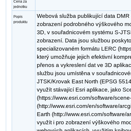
Cena za
jednotku
Webová služba publikující data DMR
Popis
produktu
zobrazení podrobného výškového mod
3D, v souřadnicovém systému S-JTS
zobrazení. Data jsou službou poskyt
specializovaném formátu LERC (https:/
který umožňuje jejich efektivní kompr
přenos a vykreslení dat ve 3D aplikac
službu jsou umístěna v souřadnicov
JTSK/Krovak East North (EPSG 5514).
využít stávající Esri aplikace, jako S
(https://www.esri.com/software/scene
(http://www.esri.com/en/software/arcg
Earth (http://www.esri.com/software/a
využít i pro zobrazení výškového mod
webových aplikacích, využitím knihov