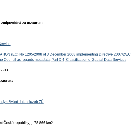
 zodpovědná za tezaurus:
Service
ON (EC) No 1205/2008 of 3 December 2008 implementing Directive 2007/2/EC 
e Council as regards metadata, Part D 4, Classification of Spatial Data Services
12-03
ezaurus:
ady užívání dat a služeb ZÚ
 České republiky, tj. 78 866 km2.