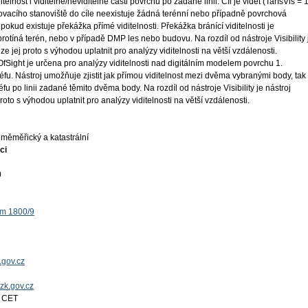
telnost i viditelné/neviditelné části povrchu po zadané linii. Cíl je vidět (TarIsVis = 1
orovacího stanoviště do cíle neexistuje žádná terénní nebo případně povrchová
, pokud existuje překážka přímé viditelnosti. Překážka bránící viditelnosti je
rotíná terén, nebo v případě DMP les nebo budovu. Na rozdíl od nástroje Visibility 
lze jej proto s výhodou uplatnit pro analýzy viditelnosti na větší vzdálenosti.
Sight je určena pro analýzy viditelnosti nad digitálním modelem povrchu 1.
éfu. Nástroj umožňuje zjistit jak přímou viditelnost mezi dvěma vybranými body, tak
iéfu po linii zadané těmito dvěma body. Na rozdíl od nástroje Visibility je nástroj
proto s výhodou uplatnit pro analýzy viditelnosti na větší vzdálenosti.
měměřický a katastrální
ci
0
ěm 1800/9
.gov.cz
uzk.gov.cz
4 CET