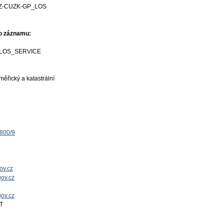
Z-CUZK-GP_LOS
ho záznamu:
LOS_SERVICE
ěřický a katastrální
1800/9
ov.cz
ov.cz
gov.cz
T