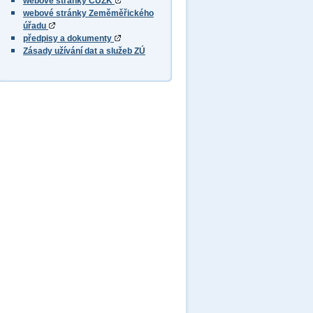
webové stránky ČÚZK
webové stránky Zeměměřického
úřadu
předpisy a dokumenty
Zásady užívání dat a služeb ZÚ