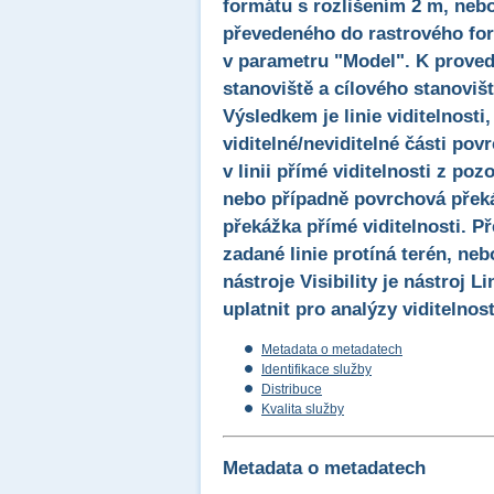
formátu s rozlišením 2 m, nebo
převedeného do rastrového for
v parametru "Model". K proved
stanoviště a cílového stanoviš
Výsledkem je linie viditelnosti
viditelné/neviditelné části povr
v linii přímé viditelnosti z po
nebo případně povrchová překáž
překážka přímé viditelnosti. Př
zadané linie protíná terén, ne
nástroje Visibility je nástroj L
uplatnit pro analýzy viditelnost
Metadata o metadatech
Identifikace služby
Distribuce
Kvalita služby
Metadata o metadatech