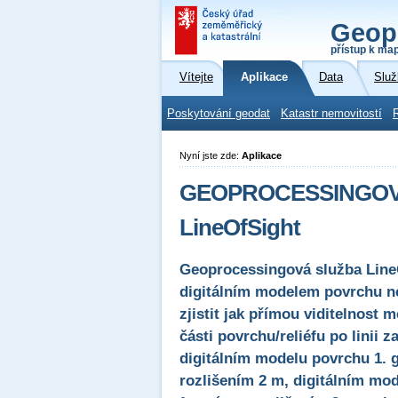
Geop
přístup k ma
Vítejte
Aplikace
Data
Služ
Poskytování geodat
Katastr nemovitostí
Nyní jste zde:
Aplikace
GEOPROCESSINGOVÁ 
LineOfSight
Geoprocessingová služba LineO
digitálním modelem povrchu ne
zjistit jak přímou viditelnost 
části povrchu/reliéfu po linii
digitálním modelu povrchu 1. 
rozlišením 2 m, digitálním mod