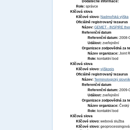
Dodatečné informace:
Role:
správce
Klíčová slova
Klíčové slovo:
Nadmořská výška
Oficiálně registrovaný tezaurus
Název:
GEMET - INSPIRE them
Referenční datum
Referenční datum:
2008-
Událost:
zveřejnění
Organizace zodpovědná za t
Název organizace:
Joint 
Role:
kontaktní bod
Klíčová slova
Klíčové slovo:
výškopis
Oficiálně registrovaný tezaurus
Název:
Terminologický slovník
Referenční datum
Referenční datum:
2009-
Událost:
zveřejnění
Organizace zodpovědná za t
Název organizace:
Český 
Role:
kontaktní bod
Klíčová slova
Klíčové slovo:
webová služba
Klíčové slovo:
geoprocessingová