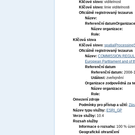
Klíčové slovo:
viditelnost
Klíčové slovo:
linie viditelnosti
Oficiálně registrovaný tezaurus
Název:
Referenční datum
Organizace
Název organizace:
Role:
Klíčová slova
Klíčové slovo:
spatialProcessing
Oficiálně registrovaný tezaurus
Název:
COMMISSION REGULATI
European Partilament and of th
Referenční datum
Referenční datum:
2008-
Událost:
zveřejnění
Organizace zodpovědná za t
Název organizace:
Role:
Omezení zdroje
Podmínky pro přístup a užití:
Zás
Název typu služby:
ESRI_GP
Verze služby:
10.4
Rozsah služby
Informace o rozsahu:
100 % území
Geografické ohraničení