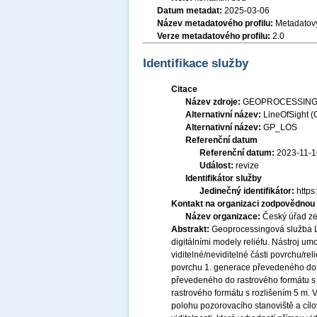
Datum metadat:
2025-03-06
Název metadatového profilu:
Metadatový
Verze metadatového profilu:
2.0
Identifikace služby
Citace
Název zdroje:
GEOPROCESSINGOVÁ
Alternativní název:
LineOfSight (
Alternativní název:
GP_LOS
Referenční datum
Referenční datum:
2023-11-1
Událost:
revize
Identifikátor služby
Jedinečný identifikátor:
http
Kontakt na organizaci zodpovědnou 
Název organizace:
Český úřad ze
Abstrakt:
Geoprocessingová služba Li
digitálními modely reliéfu. Nástroj um
viditelné/neviditelné části povrchu/re
povrchu 1. generace převedeného do r
převedeného do rastrového formátu s 
rastrového formátu s rozlišením 5 m. 
polohu pozorovacího stanoviště a cílo