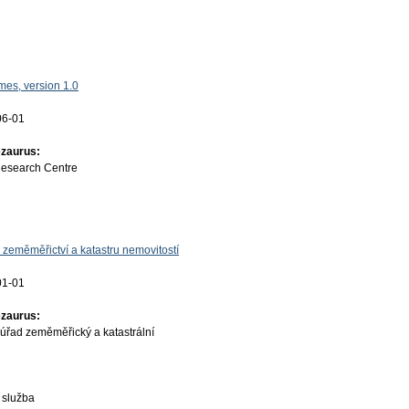
es, version 1.0
06-01
ezaurus:
Research Centre
 zeměměřictví a katastru nemovitostí
01-01
ezaurus:
úřad zeměměřický a katastrální
 služba