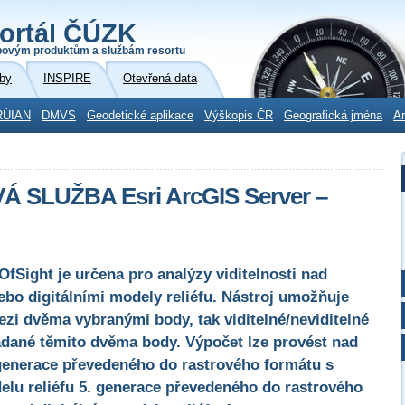
ortál ČÚZK
povým produktům a službám resortu
by
INSPIRE
Otevřená data
RÚIAN
DMVS
Geodetické aplikace
Výškopis ČR
Geografická jména
Ar
SLUŽBA Esri ArcGIS Server –
fSight je určena pro analýzy viditelnosti nad
bo digitálními modely reliéfu. Nástroj umožňuje
mezi dvěma vybranými body, tak viditelné/neviditelné
 zadané těmito dvěma body. Výpočet lze provést nad
generace převedeného do rastrového formátu s
elu reliéfu 5. generace převedeného do rastrového