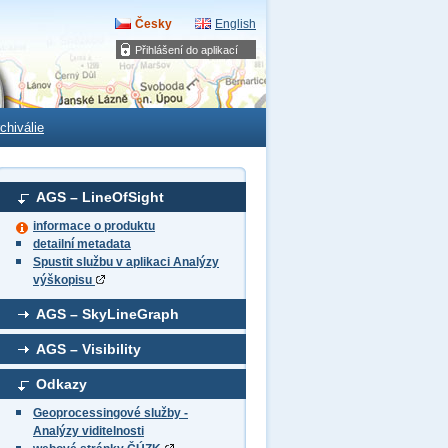
Česky
English
Přihlášení do aplikací
chiválie
AGS – LineOfSight
informace o produktu
detailní metadata
Spustit službu v aplikaci Analýzy
výškopisu
AGS – SkyLineGraph
AGS – Visibility
Odkazy
Geoprocessingové služby -
Analýzy viditelnosti