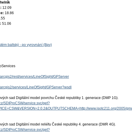
helník
e:
12.09
ce:
18.86
.55
e:
51.06
tém baltský - po vyrovnání (Bpv)
Services
z/arcgis2/rest/services/LineOfSight/GPServer
z/arcgis2/services/LineOfSight/GPServer?wsdl
ových sad Digitální model povrchu České republiky 1. generace (DMP 1G).
v.cz/SDIProCSW/service.svc/get?
ICE=CSW&VERSION=2.0.2&OUTPUTSCHEMA=http://www.isotc211.org/2005/g
ových sad Digitální model reliéfu České republiky 4. generace (DMR 4G).
v.cz/SDIProCSW/service.svc/get?