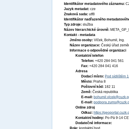
Identifikátor metadatového záznamu:
C
Jazyk metadat:
cze
Znaková sada:
utf8
Identifikátor nadřazeného metadatové
Typ zdroje:
služba
Název hierarchické úrovně:
META_GP_
Kontakt - metadata
Jméno osoby:
Vlček, Bohumil, Ing.
Název organizace:
Český úřad zeměm
Informace o odpovědné organizaci
Kontaktní telefon
Telefon:
+420 284 041 561
Fax:
+420 284 041 416
Adresa
Dodací místo:
Pod sídlištěm 
Město:
Praha 8
Poštovní kód:
182 11
Země:
Česká republika
E-mail:
bohumil.vlcek@cuzk.g
E-mail:
podpora.zums@cuzk.g
Online zdroj
Odkaz:
https://geoportal.cuzk.
Kontaktní hodiny:
Po-Pá 9-14 CE
Dodatečné informace:
Role:
kontaktní bod