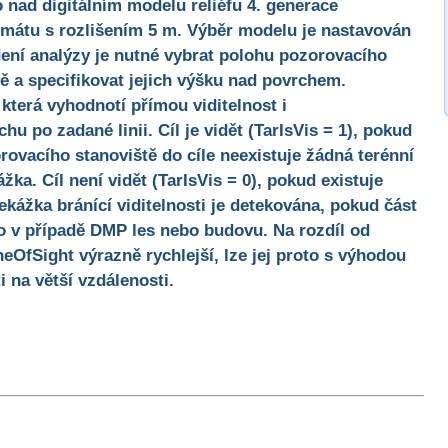
 nad digitálním modelu reliéfu 4. generace
mátu s rozlišením 5 m. Výběr modelu je nastavován
ení analýzy je nutné vybrat polohu pozorovacího
tě a specifikovat jejich výšku nad povrchem.
, která vyhodnotí přímou viditelnost i
chu po zadané linii. Cíl je vidět (TarIsVis = 1), pokud
zorovacího stanoviště do cíle neexistuje žádná terénní
ka. Cíl není vidět (TarIsVis = 0), pokud existuje
ekážka bránící viditelnosti je detekována, pokud část
bo v případě DMP les nebo budovu. Na rozdíl od
ineOfSight výrazně rychlejší, lze jej proto s výhodou
i na větší vzdálenosti.