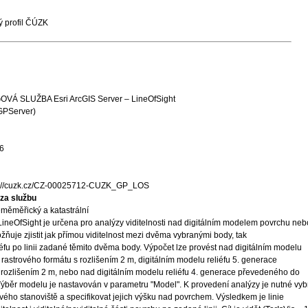
 profil ČÚZK
 SLUŽBA Esri ArcGIS Server – LineOfSight
GPServer)
6
s://cuzk.cz/CZ-00025712-CUZK_GP_LOS
za službu
měměřický a katastrální
neOfSight je určena pro analýzy viditelnosti nad digitálním modelem povrchu neb
ožňuje zjistit jak přímou viditelnost mezi dvěma vybranými body, tak
liéfu po linii zadané těmito dvěma body. Výpočet lze provést nad digitálním modelu
astrového formátu s rozlišením 2 m, digitálním modelu reliéfu 5. generace
rozlišením 2 m, nebo nad digitálním modelu reliéfu 4. generace převedeného do
Výběr modelu je nastavován v parametru "Model". K provedení analýzy je nutné vyb
vého stanoviště a specifikovat jejich výšku nad povrchem. Výsledkem je linie