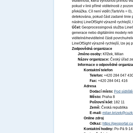
viditelnosti, která vyhodnotí přímou vidi
pokud v linii přímé viditelnosti z poz
překážka. Cíl není vidět (TarIsVis = 0)
detekována, pokud část zadané linie p
nástroj LineOfSight výrazně rychlejší, 
Účel:
Geoprocessingová služba LineOf
generace nebo digitálními modely reli
viditelné/neviditelné části povrchu/rel
LineOfSight výrazně rychlejší, lze jej 
Zodpovědná organizace
Jméno osoby:
Křížek, Milan
Název organizace:
Český úřad ze
Informace o odpovědné organiza
Kontaktní telefon
Telefon:
+420 284 047 43
Fax:
+420 284 041 416
Adresa
Dodací místo:
Pod sídlišt
Město:
Praha 8
Poštovní kód:
182 11
Země:
Česká republika
E-mail:
milan.krizek@cuzk
Online zdroj
Odkaz:
https://geoportal.c
Kontaktní hodiny:
Po-Pá 9-1