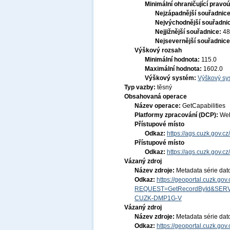
Minimální ohraničující pravoú
Nejzápadnější souřadnic
Nejvýchodnější souřadni
Nejjižnější souřadnice:
48
Nejsevernější souřadnic
Výškový rozsah
Minimální hodnota:
115.0
Maximální hodnota:
1602.0
Výškový systém:
Výškový sys
Typ vazby:
těsný
Obsahovaná operace
Název operace:
GetCapabilities
Platformy zpracování (DCP):
Web
Přístupové místo
Odkaz:
https://ags.cuzk.gov.c
Přístupové místo
Odkaz:
https://ags.cuzk.gov.c
Vázaný zdroj
Název zdroje:
Metadata série dat
Odkaz:
https://geoportal.cuzk.go
REQUEST=GetRecordById&SERV
CUZK-DMP1G-V
Vázaný zdroj
Název zdroje:
Metadata série dat
Odkaz:
https://geoportal.cuzk.go