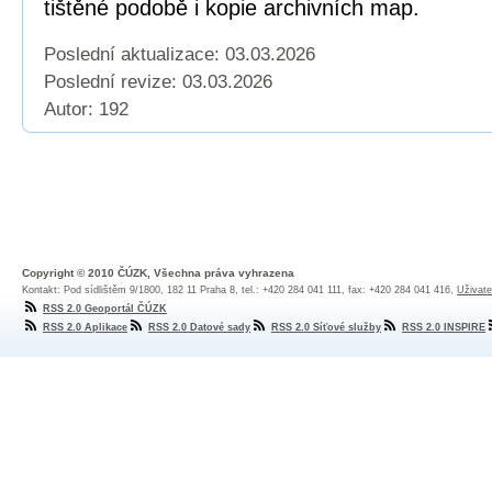
tištěné podobě i kopie archivních map.
Poslední aktualizace: 03.03.2026
Poslední revize:
03.03.2026
Autor: 192
Copyright © 2010 ČÚZK, Všechna práva vyhrazena
Kontakt: Pod sídlištěm 9/1800, 182 11 Praha 8, tel.: +420 284 041 111, fax: +420 284 041 416,
Uživate
RSS 2.0 Geoportál ČÚZK
RSS 2.0 Aplikace
RSS 2.0 Datové sady
RSS 2.0 Síťové služby
RSS 2.0 INSPIRE