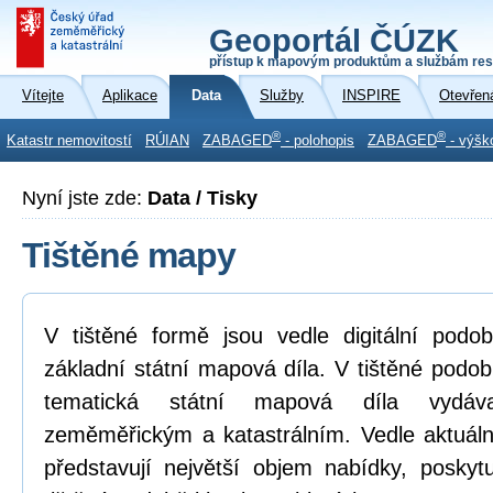
Geoportál ČÚZK
přístup k mapovým produktům a službám res
Vítejte
Aplikace
Data
Služby
INSPIRE
Otevřen
®
®
Katastr nemovitostí
RÚIAN
ZABAGED
- polohopis
ZABAGED
- výšk
Nyní jste zde:
Data / Tisky
Tištěné mapy
V tištěné formě jsou vedle digitální pod
základní státní mapová díla. V tištěné podo
tematická státní mapová díla vydá
zeměměřickým a katastrálním. Vedle aktuáln
představují největší objem nabídky, posky