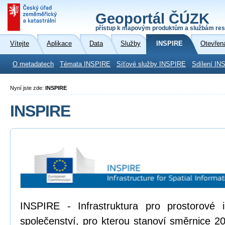
Geoportál ČÚZK
přístup k mapovým produktům a službám res
Vítejte
Aplikace
Data
Služby
INSPIRE
Otevřen
O metadatech
Témata INSPIRE
Síťové služby INSPIRE
Sdílení IN
Nyní jste zde:
INSPIRE
INSPIRE
INSPIRE - Infrastruktura pro prostorové
společenství, pro kterou stanoví směrnice 2