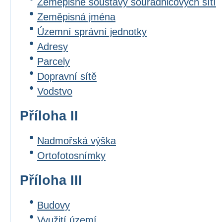
Zeměpisné soustavy souřadnicových sítí
Zeměpisná jména
Územní správní jednotky
Adresy
Parcely
Dopravní sítě
Vodstvo
Příloha II
Nadmořská výška
Ortofotosnímky
Příloha III
Budovy
Využití území