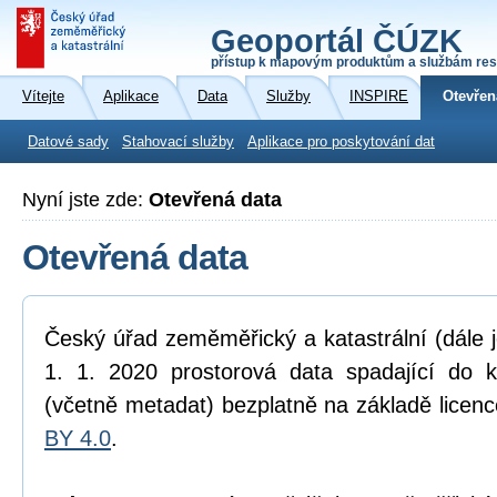
Geoportál ČÚZK
přístup k mapovým produktům a službám res
Vítejte
Aplikace
Data
Služby
INSPIRE
Otevřen
Datové sady
Stahovací služby
Aplikace pro poskytování dat
Nyní jste zde:
Otevřená data
Otevřená data
Český úřad zeměměřický a katastrální (dále 
1. 1. 2020 prostorová data spadající do 
(včetně metadat) bezplatně na základě licen
BY 4.0
.