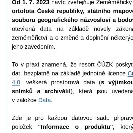
Od 1. 7. 2023
navíc zveřejňuje Zeměměřický
ortofota České republiky, státního mapov
souboru geografického názvosloví a bodo
otevřená data na základě novely zák
zeměměřictví a o změně a doplnění některýc
jeho zavedením.
To v praxi znamená, že resort ČÚZK poskyt
dat, bezplatně na základě jednotné licence
C
4.0
, veškerá prostorová data (
s výjimko
snímků a archiválií
), která jsou uvede
v záložce
Data
.
Zde je pro každou datovou sadu připrav
položek
"Informace o produktu"
, kter