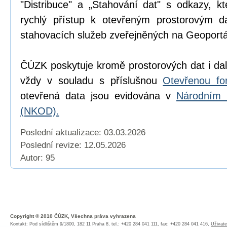
"Distribuce" a „Stahování dat" s odkazy, k
rychlý přístup k otevřeným prostorovým d
stahovacích služeb zveřejněných na Geoport
ČÚZK poskytuje kromě prostorových dat i dal
vždy v souladu s příslušnou
Otevřenou fo
otevřená data jsou evidována v
Národním 
(NKOD).
Poslední aktualizace: 03.03.2026
Poslední revize:
12.05.2026
Autor: 95
Copyright © 2010 ČÚZK, Všechna práva vyhrazena
Kontakt: Pod sídlištěm 9/1800, 182 11 Praha 8, tel.: +420 284 041 111, fax: +420 284 041 416,
Uživate