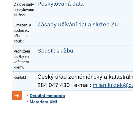
Poskytovaná data
Datové sady
poskytované
službou
Zásady užívání dat a služeb ZÚ
Omezení a
podmínky
přístupu a
použití
Spustit službu
Prohlížení
služby ve
veřejném
klientu
Český úřad zeměměřický a katastrální,
Kontakt
284 047 430 , e-mail:
milan.krizek@c
Detailní metadata
Metadata XML