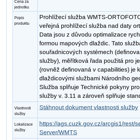
Cena za
jednotku
Prohlížecí služba WMTS-ORTOFOTO 
Popis
produktu
veřejná prohlížecí služba nad daty or
Data jsou z důvodu optimalizace rych
formou mapových dlaždic. Tato služb
souřadnicových systémech (definovan
služby), měřítková řada použitá pro j
(rovněž definovaná v capabilities) je 
dlaždicovými službami Národního ge
Služba splňuje Technické pokyny pro
služby v. 3.11 a zároveň splňuje st
Stáhnout dokument vlastnosti služby
Vlastnosti
služby
https://ags.cuzk.gov.cz/arcgis1/re
Lokalizace
služby
Server/WMTS