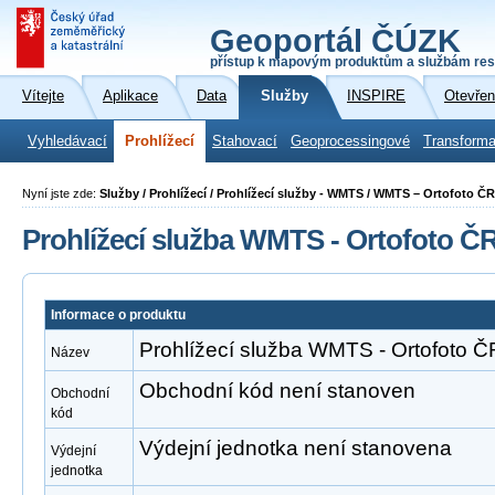
Geoportál ČÚZK
přístup k mapovým produktům a službám res
Vítejte
Aplikace
Data
Služby
INSPIRE
Otevřen
Vyhledávací
Prohlížecí
Stahovací
Geoprocessingové
Transforma
Nyní jste zde:
Služby / Prohlížecí / Prohlížecí služby - WMTS / WMTS – Ortofoto ČR
Prohlížecí služba WMTS - Ortofoto Č
Informace o produktu
Prohlížecí služba WMTS - Ortofoto Č
Název
Obchodní kód není stanoven
Obchodní
kód
Výdejní jednotka není stanovena
Výdejní
jednotka