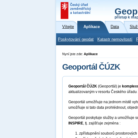
Geop
přístup k ma
Vítejte
Aplikace
Data
Služ
Poskytování geodat
Katastr nemovitostí
Nyní jste zde:
Aplikace
Geoportál ČÚZK
Geoportál ČÚZK
(Geoportál) je
komplexn
aktualizovaným v resortu Českého úřadu
Geoportál umožňuje na jednom místě vyhl
umožňuje si tato data prohlédnout, objed
Geoportál poskytuje služby a umožňuje s
INSPIRE
, tj. zajišťuje zejména :
zpřístupnění souborů prostorových