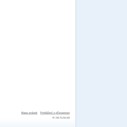
Mapa stránek
Prohlášení o přístupnosti
IP: 216.73.216.163