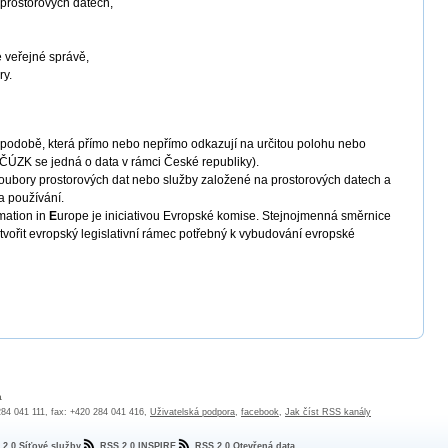
 prostorových datech,
e veřejné správě,
ry.
é podobě, která přímo nebo nepřímo odkazují na určitou polohu nebo
 ČÚZK se jedná o data v rámci České republiky).
 soubory prostorových dat nebo služby založené na prostorových datech a
 a používání.
mation in
E
urope je iniciativou Evropské komise. Stejnojmenná směrnice
tvořit evropský legislativní rámec potřebný k vybudování evropské
a
 284 041 111, fax: +420 284 041 416,
Uživatelská podpora
,
facebook
,
Jak číst RSS kanály
 2.0 Síťové služby
RSS 2.0 INSPIRE
RSS 2.0 Otevřená data