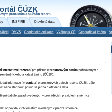
ortál ČÚZK
povým produktům a službám resortu
by
INSPIRE
Otevřená data
RÚIAN
DMVS
Geodetické aplikace
Výškopis ČR
Geografická jména
Ar
í internetové rozhraní
pro přístup k
prostorovým datům
pořizovaným a
 zeměměřického a katastrálního (ČÚZK).
edat informace (
metadata
) o prostorových datech resortu ČÚZK, dále
nat nebo stáhnout, pokud se jedná o otevřená data.
dílení dat dle zásad uvedených v prováděcích pravidlech směrnice
 dat odpovídajících tématům uvedeným v příloze směrnice,