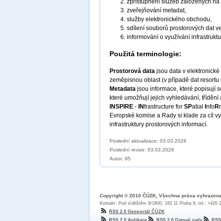
zpřístupnění služeb založených na
zveřejňování metadat,
služby elektronického obchodu,
sdílení souborů prostorových dat v
informování o využívání infrastruktu
Použitá terminologie:
Prostorová data
jsou data v elektronick
zeměpisnou oblast (v případě dat resortu
Metadata
jsou informace, které popisují
které umožňují jejich vyhledávání, třídění
INSPIRE
-
IN
frastructure for
SP
atial
I
nfo
R
Evropské komise a Rady si klade za cíl vy
infrastruktury prostorových informací.
Poslední aktualizace: 03.03.2026
Poslední revize:
03.03.2026
Autor: 95
Copyright © 2010 ČÚZK, Všechna práva vyhrazen
Kontakt: Pod sídlištěm 9/1800, 182 11 Praha 8, tel.: +420
RSS 2.0 Geoportál ČÚZK
RSS 2.0 Aplikace
RSS 2.0 Datové sady
RSS