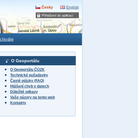
Česky
English
Přihlášení do aplikací
chiválie
O Geoportálu
O Geoportálu ČÚZK
Technické požadavky
Časté otázky (FAQ)
Hlášení chyb v datech
Důležité odkazy
Vaše názory na tento web
Kontakty