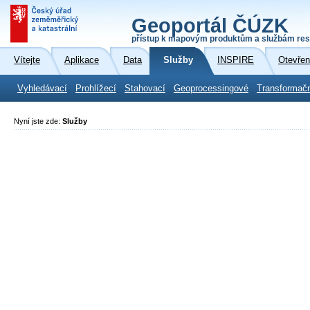
Geoportál ČÚZK
přístup k mapovým produktům a službám res
Vítejte
Aplikace
Data
Služby
INSPIRE
Otevřen
Vyhledávací
Prohlížecí
Stahovací
Geoprocessingové
Transformač
Nyní jste zde:
Služby