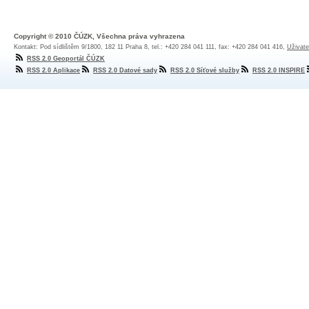
Copyright © 2010 ČÚZK, Všechna práva vyhrazena
Kontakt: Pod sídlištěm 9/1800, 182 11 Praha 8, tel.: +420 284 041 111, fax: +420 284 041 416,
Uživate
RSS 2.0 Geoportál ČÚZK
RSS 2.0 Aplikace
RSS 2.0 Datové sady
RSS 2.0 Síťové služby
RSS 2.0 INSPIRE