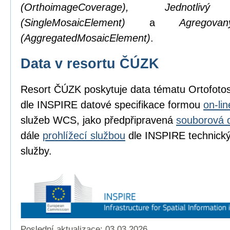
(OrthoimageCoverage), Jednotl
(SingleMosaicElement)
a
Agregov
(AggregatedMosaicElement)
.
Data v resortu ČÚZK
Resort ČÚZK poskytuje data tématu Ortofot
dle INSPIRE datové specifikace formou
on-li
služeb WCS, jako předpřipravená
souborová 
dále
prohlížecí službou
dle INSPIRE technickýc
služby.
Poslední aktualizace: 03.03.2026