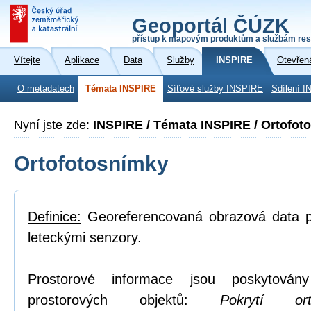
Geoportál ČÚZK
přístup k mapovým produktům a službám res
Vítejte
Aplikace
Data
Služby
INSPIRE
Otevřen
O metadatech
Témata INSPIRE
Síťové služby INSPIRE
Sdílení I
Nyní jste zde:
INSPIRE / Témata INSPIRE / Ortofot
Ortofotosnímky
Definice:
Georeferencovaná obrazová data po
leteckými senzory.
Prostorové informace jsou poskytovány
prostorových objektů:
Pokrytí or