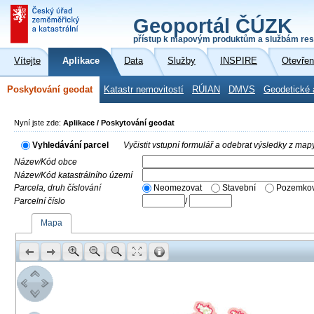
Geoportál ČÚZK
přístup k mapovým produktům a službám res
Vítejte
Aplikace
Data
Služby
INSPIRE
Otevřen
Poskytování geodat
Katastr nemovitostí
RÚIAN
DMVS
Geodetické 
Nyní jste zde:
Aplikace / Poskytování geodat
Vyhledávání parcel
Vyčistit vstupní formulář a odebrat výsledky z map
Název/Kód obce
Název/Kód katastrálního území
Parcela, druh číslování
Neomezovat
Stavební
Pozemkov
Parcelní číslo
/
Mapa