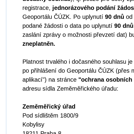
registrace,
jednorázového podání žádos
Geoportálu ČÚZK. Po uplynutí
90 dnů
o
podané žádosti o data po uplynutí
90 dnů
zaslání zprávy o možnosti převzetí dat) b
zneplatněn.
Platnost trvalého i dočasného souhlasu j
po přihlášení do Geoportálu ČÚZK (přes 
aplikací") na stránce
"ochrana osobních 
adresu sídla Zeměměřického úřadu:
Zeměměřický úřad
Pod sídlištěm 1800/9
Kobylisy
18211 Praha 8