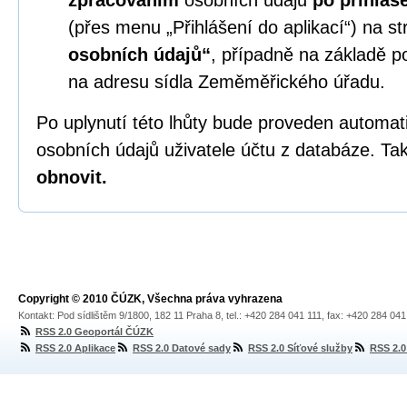
zpracováním
osobních údajů
po přihláš
(přes menu „Přihlášení do aplikací“) na s
osobních údajů“
, případně na základě p
na adresu sídla Zeměměřického úřadu.
Po uplynutí této lhůty bude proveden automa
osobních údajů uživatele účtu z databáze. Tak
obnovit.
Copyright © 2010 ČÚZK, Všechna práva vyhrazena
Kontakt: Pod sídlištěm 9/1800, 182 11 Praha 8, tel.: +420 284 041 111, fax: +420 284 04
RSS 2.0 Geoportál ČÚZK
RSS 2.0 Aplikace
RSS 2.0 Datové sady
RSS 2.0 Síťové služby
RSS 2.0