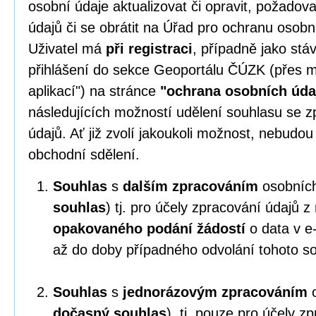
osobní údaje aktualizovat či opravit, požado
údajů či se obrátit na Úřad pro ochranu osobn
Uživatel má
při registraci
, případně jako stáv
přihlášení do sekce Geoportálu ČÚZK (přes m
aplikací") na stránce
"ochrana osobních úda
následujících možností udělení souhlasu se 
údajů. Ať již zvolí jakoukoli možnost, nebudo
obchodní sdělení.
Souhlas
s
dalším zpracováním
osobních
souhlas
) tj. pro účely zpracování údajů 
opakovaného podání žádostí
o data v e
až do doby případného odvolání tohoto s
Souhlas
s
jednorázovým zpracováním
o
dočasný souhlas
), tj. pouze pro účely z