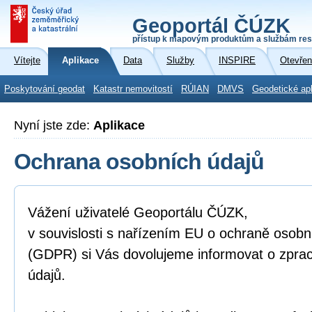
Geoportál ČÚZK
přístup k mapovým produktům a službám res
Vítejte
Aplikace
Data
Služby
INSPIRE
Otevřen
Poskytování geodat
Katastr nemovitostí
RÚIAN
DMVS
Geodetické ap
Nyní jste zde:
Aplikace
Ochrana osobních údajů
Vážení uživatelé Geoportálu ČÚZK,
v souvislosti s nařízením EU o ochraně osobn
(GDPR) si Vás dovolujeme informovat o zpra
údajů.