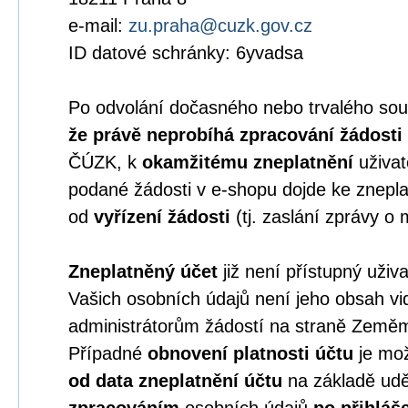
e-mail:
zu.praha@cuzk.gov.cz
ID datové schránky: 6yvadsa
Po odvolání dočasného nebo trvalého sou
že právě neprobíhá zpracování žádosti
ČÚZK, k
okamžitému zneplatnění
uživat
podané žádosti v e-shopu dojde ke znepla
od
vyřízení žádosti
(tj. zaslání zprávy o 
Zneplatněný účet
již není přístupný uživ
Vašich osobních údajů není jeho obsah vid
administrátorům žádostí na straně Země
Případné
obnovení platnosti účtu
je mož
od data zneplatnění účtu
na základě ud