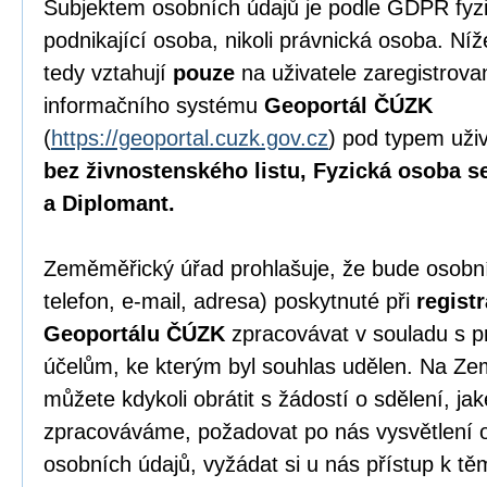
Subjektem osobních údajů je podle GDPR fyzi
podnikající osoba, nikoli právnická osoba. N
tedy vztahují
pouze
na uživatele zaregistrov
informačního systému
Geoportál ČÚZK
(
https://geoportal.cuzk.gov.cz
) pod typem uži
bez živnostenského listu, Fyzická osoba s
a Diplomant.
Zeměměřický úřad prohlašuje, že bude osobní
telefon, e-mail, adresa) poskytnuté při
regist
Geoportálu ČÚZK
zpracovávat v souladu s p
účelům, ke kterým byl souhlas udělen. Na Z
můžete kdykoli obrátit s žádostí o sdělení, ja
zpracováváme, požadovat po nás vysvětlení 
osobních údajů, vyžádat si u nás přístup k t