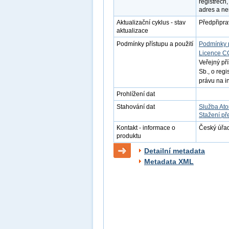
registrech,
adres a ne
Aktualizační cyklus - stav
Předpřipr
aktualizace
Podmínky přístupu a použití
Podmínky 
Licence C
Veřejný př
Sb., o reg
právu na i
Prohlížení dat
Stahování dat
Služba At
Stažení př
Kontakt - informace o
Český úřad
produktu
Detailní metadata
Metadata XML