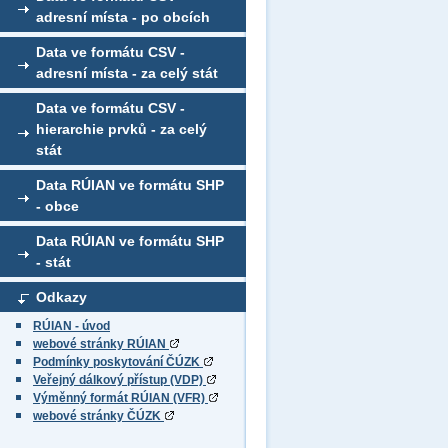
adresní místa - po obcích
Data ve formátu CSV -
adresní místa - za celý stát
Data ve formátu CSV -
hierarchie prvků - za celý
stát
Data RÚIAN ve formátu SHP
- obce
Data RÚIAN ve formátu SHP
- stát
Odkazy
RÚIAN - úvod
webové stránky RÚIAN
Podmínky poskytování ČÚZK
Veřejný dálkový přístup (VDP)
Výměnný formát RÚIAN (VFR)
webové stránky ČÚZK