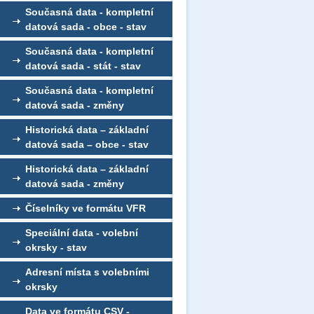
Současná data - kompletní
datová sada - obce - stav
Současná data - kompletní
datová sada - stát - stav
Současná data - kompletní
datová sada - změny
Historická data – základní
datová sada – obce - stav
Historická data – základní
datová sada - změny
Číselníky ve formátu VFR
Speciální data - volební
okrsky - stav
Adresní místa s volebními
okrsky
Data ve formátu CSV -