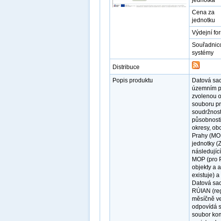
jednotka
Cena za
jednotku
Výdejní fo
Souřadnic
systémy
Distribuce
Popis produktu
Datová sad
územním p
zvolenou 
souboru pr
soudržnost
působností
okresy, ob
Prahy (MOP
jednotky (
následujíc
MOP (pro P
objekty a 
existuje) 
Datová sad
RÚIAN (reg
měsíčně ve
odpovídá s
soubor kom