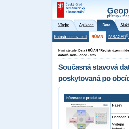
Geop
přístup k ma
Vítejte
Aplikace
Data
Služ
®
Katastr nemovitostí
RÚIAN
ZABAGED
Nyní jste zde:
Data / RÚIAN / Registr územní ide
datová sada - obce - stav
Současná stavová dat
poskytovaná po obcí
Informace o produktu
Název
Obchodní 
Výdejní