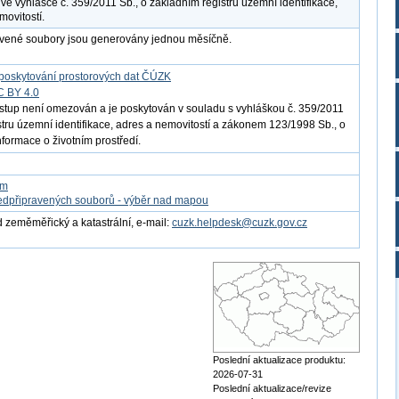
 ve vyhlášce č. 359/2011 Sb., o základním registru územní identifikace,
movitostí.
avené soubory jsou generovány jednou měsíčně.
poskytování prostorových dat ČÚZK
C BY 4.0
ístup není omezován a je poskytován v souladu s vyhláškou č. 359/2011
istru územní identifikace, adres a nemovitostí a zákonem 123/1998 Sb., o
nformace o životním prostředí.
om
edpřipravených souborů - výběr nad mapou
 zeměměřický a katastrální, e-mail:
cuzk.helpdesk@cuzk.gov.cz
Poslední aktualizace produktu:
2026-07-31
Poslední aktualizace/revize