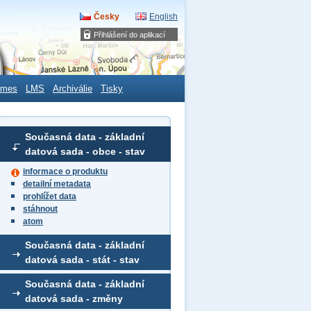
Česky
English
Přihlášení do aplikací
ames
LMS
Archiválie
Tisky
Současná data - základní
datová sada - obce - stav
informace o produktu
detailní metadata
prohlížet data
stáhnout
atom
Současná data - základní
datová sada - stát - stav
Současná data - základní
datová sada - změny