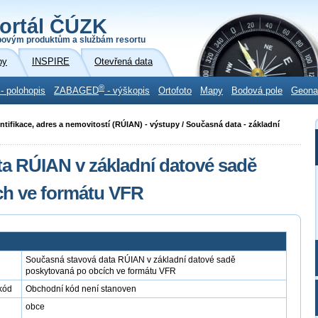
ortál ČÚZK
povým produktům a službám resortu
by
INSPIRE
Otevřená data
®
- polohopis
ZABAGED
- výškopis
Ortofoto
Mapy
Bodová pole
Geon
ntifikace, adres a nemovitostí (RÚIAN) - výstupy / Současná data - základní
a RÚIAN v základní datové sadě
ch ve formátu VFR
Současná stavová data RÚIAN v základní datové sadě
poskytovaná po obcích ve formátu VFR
kód
Obchodní kód není stanoven
obce