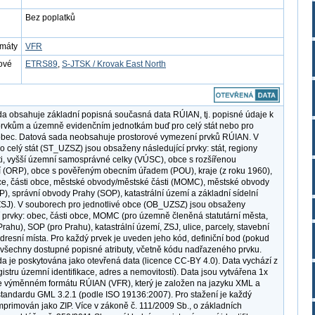
Bez poplatků
rmáty
VFR
ové
ETRS89
,
S-JTSK / Krovak East North
a obsahuje základní popisná současná data RÚIAN, tj. popisné údaje k
rvkům a územně evidenčním jednotkám buď pro celý stát nebo pro
obec. Datová sada neobsahuje prostorové vymezení prvků RÚIAN. V
o celý stát (ST_UZSZ) jsou obsaženy následující prvky: stát, regiony
i, vyšší územní samosprávné celky (VÚSC), obce s rozšířenou
 (ORP), obce s pověřeným obecním úřadem (POU), kraje (z roku 1960),
ce, části obce, městské obvody/městské části (MOMC), městské obvody
), správní obvody Prahy (SOP), katastrální území a základní sídelní
ZSJ). V souborech pro jednotlivé obce (OB_UZSZ) jsou obsaženy
í prvky: obec, části obce, MOMC (pro územně členěná statutární města,
rahu), SOP (pro Prahu), katastrální území, ZSJ, ulice, parcely, stavební
adresní místa. Pro každý prvek je uveden jeho kód, definiční bod (pokud
a všechny dostupné popisné atributy, včetně kódu nadřazeného prvku.
a je poskytována jako otevřená data (licence CC-BY 4.0). Data vychází z
istru územní identifikace, adres a nemovitostí). Data jsou vytvářena 1x
 výměnném formátu RÚIAN (VFR), který je založen na jazyku XML a
tandardu GML 3.2.1 (podle ISO 19136:2007). Pro stažení je každý
primován jako ZIP. Více v zákoně č. 111/2009 Sb., o základních