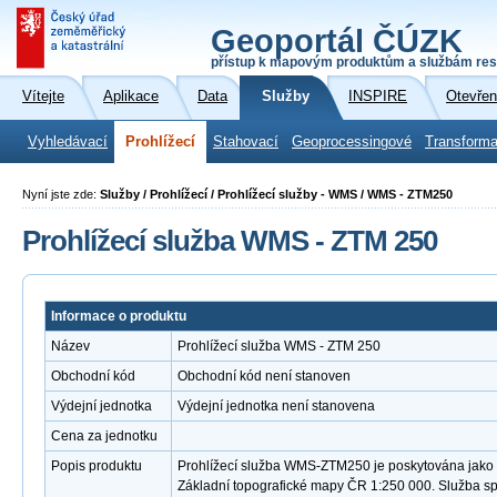
Geoportál ČÚZK
přístup k mapovým produktům a službám res
Vítejte
Aplikace
Data
Služby
INSPIRE
Otevřen
Vyhledávací
Prohlížecí
Stahovací
Geoprocessingové
Transforma
Nyní jste zde:
Služby / Prohlížecí / Prohlížecí služby - WMS / WMS - ZTM250
Prohlížecí služba WMS - ZTM 250
Informace o produktu
Název
Prohlížecí služba WMS - ZTM 250
Obchodní kód
Obchodní kód není stanoven
Výdejní jednotka
Výdejní jednotka není stanovena
Cena za jednotku
Popis produktu
Prohlížecí služba WMS-ZTM250 je poskytována jako v
Základní topografické mapy ČR 1:250 000. Služba s