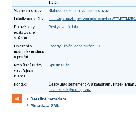
1.3.0.
Vlastnosti služby
Stáhnout dokument vlastnosti služby
Lokalizace služby
https://ags.cuzk.gov.cz/arcgis1/services/ZTM/ZTM2
Datové sady
Poskytovaná data
poskytované
službou
Omezení a
Zásady užívání dat a služeb ZÚ
podmínky přístupu
a použití
Prohlížení služby
Spustit službu
ve veřejném
klientu
Kontakt
Český úřad zeměměřický a katastrální, Křížek, Milan ,
milan.krizek@cuzk.gov.cz
Detailní metadata
Metadata XML