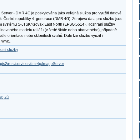
 Server - DMR 4G je poskytována jako veřejná služba pro využití datové
éfu České republiky 4. generace (DMR 4G). Zdrojová data pro službu jsou
m systému S-JTSK/Krovak East North (EPSG:5514). Rozhraní služby
stínovaného modelu reliéfu (v šedé škále nebo obarveného), případně
dle orientace nebo sklonitosti svahů. Dále lze službu využít i
du WMS.
osti služby
rcgis2/rest/services/dmr4g/ImageServer
žeb ZÚ