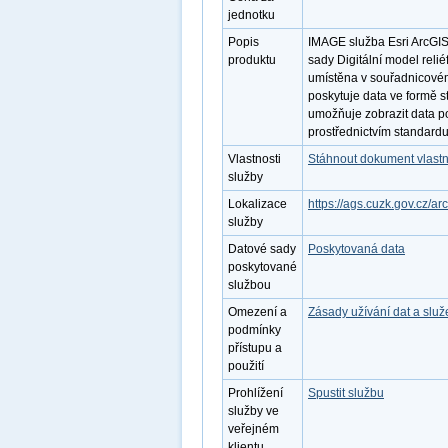
jednotku
Popis
IMAGE služba Esri ArcGIS
produktu
sady Digitální model reli
umístěna v souřadnicové
poskytuje data ve formě 
umožňuje zobrazit data po
prostřednictvím standar
Vlastnosti
Stáhnout dokument vlastn
služby
Lokalizace
https://ags.cuzk.gov.cz/a
služby
Datové sady
Poskytovaná data
poskytované
službou
Omezení a
Zásady užívání dat a slu
podmínky
přístupu a
použití
Prohlížení
Spustit službu
služby ve
veřejném
klientu