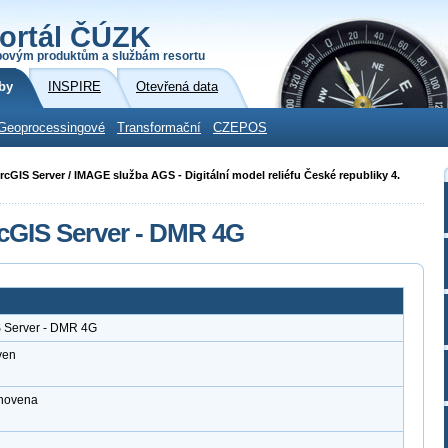
ortál ČÚZK
povým produktům a službám resortu
by
INSPIRE
Otevřená data
Geoprocessingové
Transformační
CZEPOS
 ArcGIS Server / IMAGE služba AGS - Digitální model reliéfu České republiky 4.
cGIS Server - DMR 4G
S Server - DMR 4G
ven
anovena