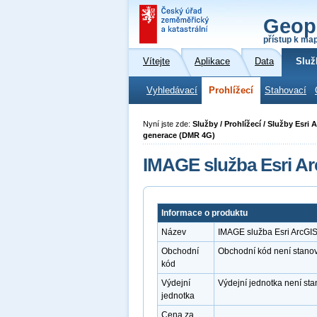
Geop
přístup k ma
Vítejte
Aplikace
Data
Služ
Vyhledávací
Prohlížecí
Stahovací
Nyní jste zde:
Služby / Prohlížecí / Služby Esri
generace (DMR 4G)
IMAGE služba Esri Ar
Informace o produktu
Název
IMAGE služba Esri ArcGI
Obchodní
Obchodní kód není stano
kód
Výdejní
Výdejní jednotka není st
jednotka
Cena za