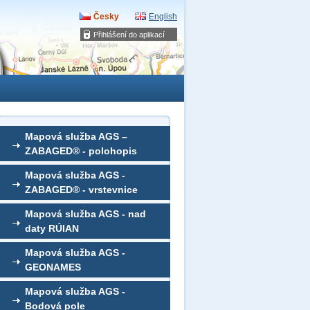
Česky
English
Přihlášení do aplikací
Mapová služba AGS –
ZABAGED® - polohopis
Mapová služba AGS -
ZABAGED® - vrstevnice
Mapová služba AGS - nad
daty RÚIAN
Mapová služba AGS -
GEONAMES
Mapová služba AGS -
Bodová pole