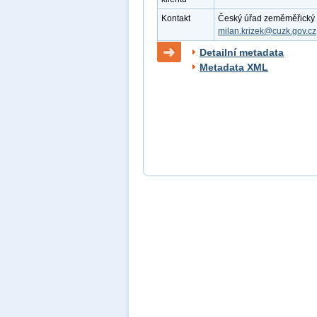
Kontakt
Český úřad zeměměřický a k
milan.krizek@cuzk.gov.cz
Detailní metadata
Metadata XML