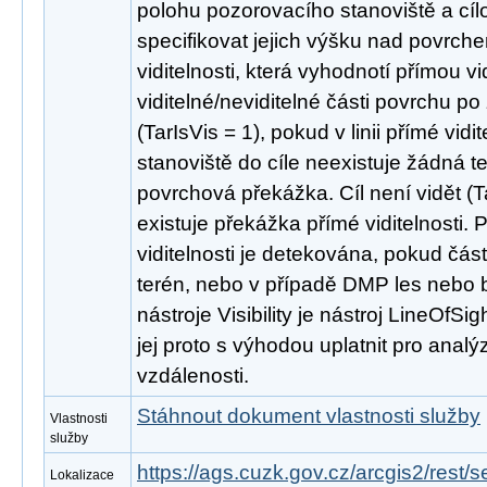
polohu pozorovacího stanoviště a cíl
specifikovat jejich výšku nad povrche
viditelnosti, která vyhodnotí přímou vid
viditelné/neviditelné části povrchu po z
(TarIsVis = 1), pokud v linii přímé vid
stanoviště do cíle neexistuje žádná 
povrchová překážka. Cíl není vidět (T
existuje překážka přímé viditelnosti. 
viditelnosti je detekována, pokud část
terén, nebo v případě DMP les nebo 
nástroje Visibility je nástroj LineOfSig
jej proto s výhodou uplatnit pro analýz
vzdálenosti.
Stáhnout dokument vlastnosti služby
Vlastnosti
služby
https://ags.cuzk.gov.cz/arcgis2/rest/
Lokalizace