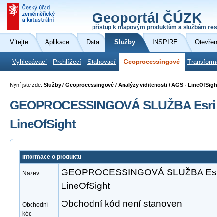
Geoportál ČÚZK
přístup k mapovým produktům a službám res
Vítejte
Aplikace
Data
Služby
INSPIRE
Otevřen
Vyhledávací
Prohlížecí
Stahovací
Geoprocessingové
Transform
Nyní jste zde:
Služby / Geoprocessingové / Analýzy viditenosti / AGS - LineOfSigh
GEOPROCESSINGOVÁ SLUŽBA Esri A
LineOfSight
Informace o produktu
GEOPROCESSINGOVÁ SLUŽBA Esri 
Název
LineOfSight
Obchodní kód není stanoven
Obchodní
kód