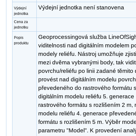
Výdejní jednotka není stanovena
Výdejní
jednotka
Cena za
jednotku
Geoprocessingová služba LineOfSight
Popis
produktu
viditelnosti nad digitálním modelem p
modely reliéfu. Nástroj umožňuje zjisti
mezi dvěma vybranými body, tak vidite
povrchu/reliéfu po linii zadané těmit
provést nad digitálním modelu povrc
převedeného do rastrového formátu s
digitálním modelu reliéfu 5. generac
rastrového formátu s rozlišením 2 m, 
modelu reliéfu 4. generace převeden
formátu s rozlišením 5 m. Výběr mode
parametru "Model". K provedení analý