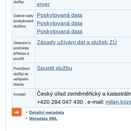
služby
erver
Poskytovaná data
Datové sady
poskytované
Poskytovaná data
službou
Poskytovaná data
Zásady užívání dat a služeb ZÚ
Omezení a
podmínky
přístupu a
použití
Spustit službu
Prohlížení
služby ve
veřejném
klientu
Český úřad zeměměřický a katastrální, 
Kontakt
+420 284 047 430 , e-mail:
milan.kri
Detailní metadata
Metadata XML