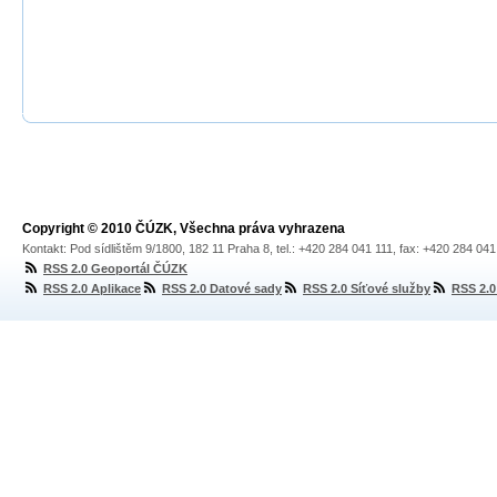
Copyright © 2010 ČÚZK, Všechna práva vyhrazena
Kontakt: Pod sídlištěm 9/1800, 182 11 Praha 8, tel.: +420 284 041 111, fax: +420 284 04
RSS 2.0 Geoportál ČÚZK
RSS 2.0 Aplikace
RSS 2.0 Datové sady
RSS 2.0 Síťové služby
RSS 2.0