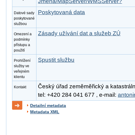
Jmena/MapServer/WMSServer?
Poskytovaná data
Datové sady
poskytované
službou
Zásady užívání dat a služeb ZÚ
Omezení a
podmínky
přístupu a
použití
Spustit službu
Prohlížení
služby ve
veřejném
klientu
Český úřad zeměměřický a katastrální
Kontakt
tel: +420 284 041 677 , e-mail:
anton
Detailní metadata
Metadata XML