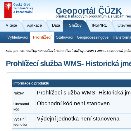
Geoportál ČÚZK
přístup k mapovým produktům a službám res
Vítejte
Aplikace
Data
Služby
INSPIRE
Otevřen
Vyhledávací
Prohlížecí
Stahovací
Geoprocessingové
Transforma
Nyní jste zde:
Služby / Prohlížecí / Prohlížecí služby - WMS / WMS - Historická jmé
Prohlížecí služba WMS- Historická jm
Informace o produktu
Prohlížecí služba WMS- Historická j
Název
Obchodní kód není stanoven
Obchodní
kód
Výdejní jednotka není stanovena
Výdejní
jednotka