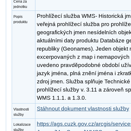
Cena za
jednotku
Prohlížecí služba WMS- Historická j
Popis
produktu
veřejná prohlížecí služba pro prohlíže
geografických jmen nesídelních obje
aktuálními daty produktu Databáze 
republiky (Geonames). Jeden objekt m
excerpovaných z map i nemapových zd
uvedeno pravděpodobné období užívá
jazyk jména, plná znění jména i zkratk
zdroj jmen. Služba splňuje Technick
prohlížecí služby v. 3.11 a zároveň 
WMS 1.1.1. a 1.3.0.
Stáhnout dokument vlastnosti služby
Vlastnosti
služby
https://ags.cuzk.gov.cz/arcgis/serv
Lokalizace
služby