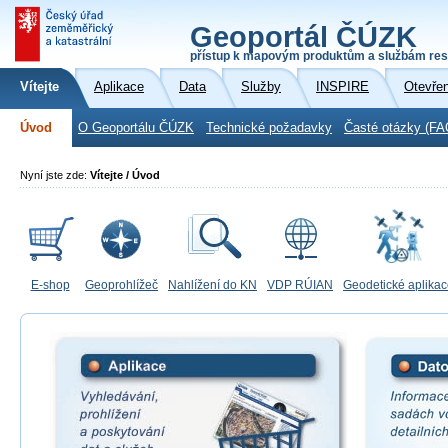
Geoportál ČÚZK
přístup k mapovým produktům a službám res
Vítejte
Aplikace
Data
Služby
INSPIRE
Otevře
Úvod
O Geoportálu ČÚZK
Technické požadavky
Časté otázky (FA
Nyní jste zde:
Vítejte / Úvod
E-shop
Geoprohlížeč
Nahlížení do KN
VDP RÚIAN
Geodetické aplika